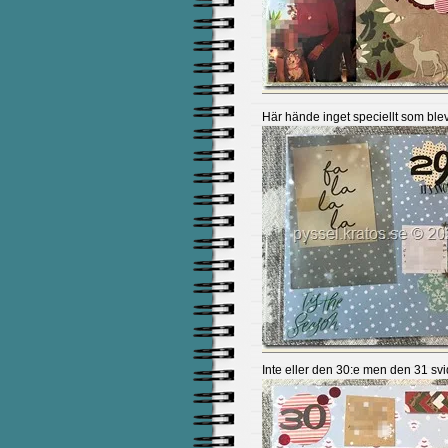
Här hände inget speciellt som bl
Inte eller den 30:e men den 31 svi