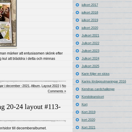
julkort 2017
julkort 2018
julkort 2019
julkort 2020
Julkort 2021
Julkort 2022
Julkort 2023
 man märker att entusiasmen skönk efter
kul att bläddra i detta och minnas
Julkort 2024
Julkort 2025
Karin följer en skiss
Karins lördagsutmaningar 2016
gar i december -2021
,
Album
,
Layout 2022
|
No
Kendras cardchallenge
Comments »
Kondoleanskort
Kort
 20-24 layout #113-
Kort 2019
kort 2020
Kort 2021
r/sidor till decemberalbumet.