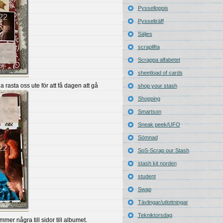
Pysselloppis
Pysselträff
Säljes
scraplifta
Scrappa alfabetet
sheetload of cards
a rasta oss ute för att få dagen att gå
shop your stash
Shopping
Smartson
Sneak peek/UFO
Sömnad
SoS-Scrap our Stash
stash kit norden
student
Swap
Tävlingar/utlottningar
Tekniktorsdag
mer några till sidor till albumet.