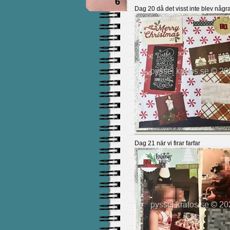
6
Dag 20 då det visst inte blev några
Dag 21 när vi firar farfar