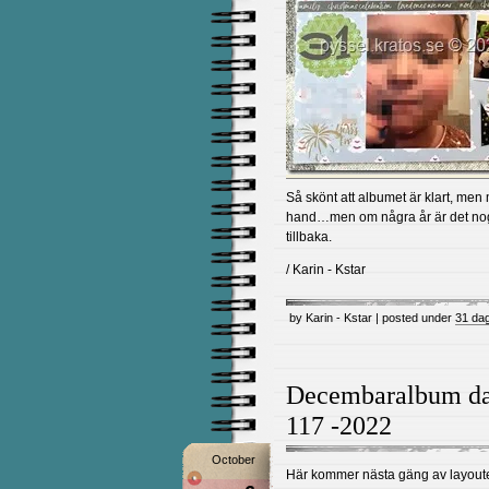
Så skönt att albumet är klart, men
hand…men om några år är det nog 
tillbaka.
/ Karin - Kstar
by Karin - Kstar | posted under
31 da
Decembaralbum dag
117 -2022
October
Här kommer nästa gäng av layoute