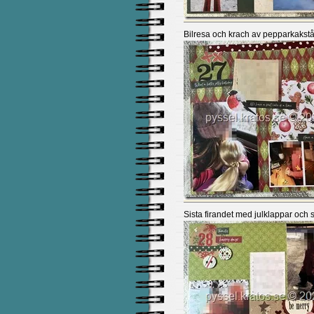
Bilresa och krach av pepparkakst
Sista firandet med julklappar och 