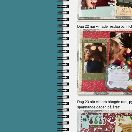
Dag 22 när vi hade resdag och fick 
Dag 23 när vi bara hängde runt, 
spännande dagen på året”