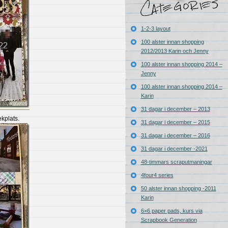
1-2-3 layout
100 alster innan shopping
2012/2013 Karin och Jenny
100 alster innan shopping 2014 –
Jenny
100 alster innan shopping 2014 –
Karin
31 dagar i december – 2013
kplats.
31 dagar i december – 2015
31 dagar i december – 2016
31 dagar i december -2021
48-timmars scraputmaningar
4four4 series
50 alster innan shopping -2011
Karin
6×6 paper pads, kurs via
Scrapbook Generation