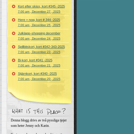
Kort efter skiss, kort #345 -2025
7:00 am , December 27 , 2025
Here + now, kort # 344 -2025
7:00 am , December 25 , 2025
Julklapp–shopping december
7:00 am , December 24 , 2025
Spillbitskort, kort #342-343-2025
7:00 am , December 23 , 2025
Bi-kort, kort #341 -2025
7:00 am , December 21 , 2025
Stjärnkort, kort #340 -2025
7:00 am , December 20 , 2025
Denna blogg drivs av två pyssliga tjejer
som heter Jenny och Karin.