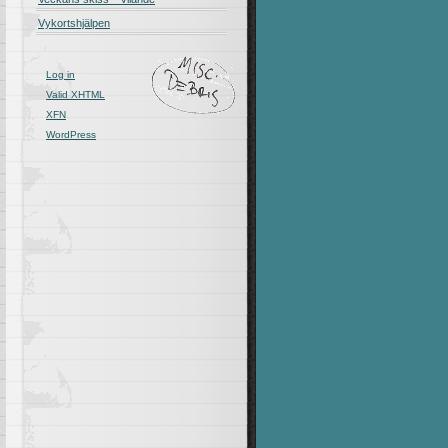
Vykortshjälpen
Log in
Valid
XHTML
XFN
WordPress