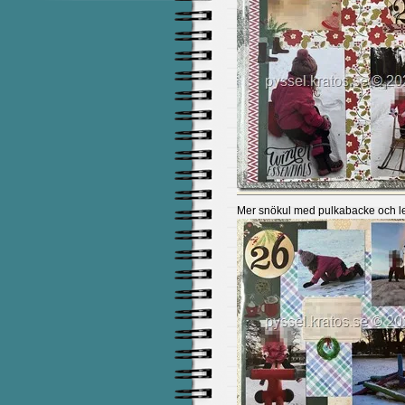
Mer snökul med pulkabacke och le