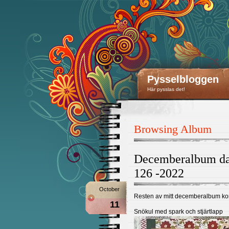
Pysselbloggen
Här pysslas det!
Browsing Album
Decemberalbum dag
126 -2022
October
Resten av mitt decemberalbum k
11
Snökul med spark och stjärtlapp