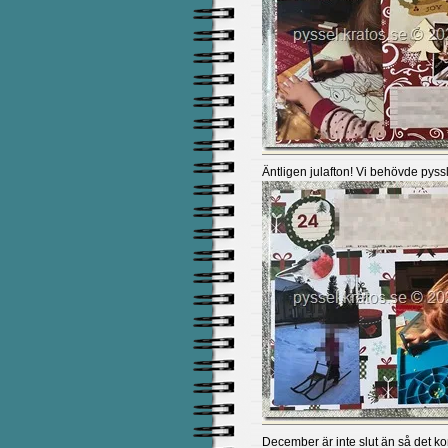
Äntligen julafton! Vi behövde pyssl
December är inte slut än så det kom