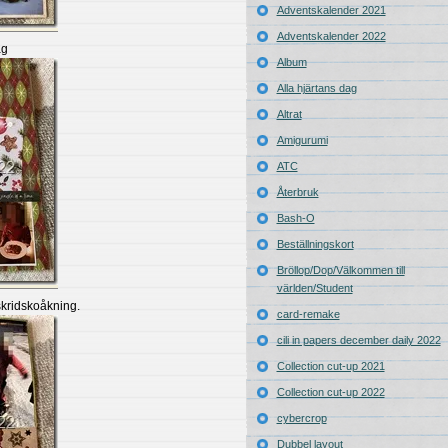
Adventskalender 2021
Adventskalender 2022
åg
Album
Alla hjärtans dag
Altrat
Amigurumi
ATC
Återbruk
Bash-O
Beställningskort
Bröllop/Dop/Välkommen till
världen/Student
skridskoåkning.
card-remake
cili in papers december daily 2022
Collection cut-up 2021
Collection cut-up 2022
cybercrop
Dubbel layout