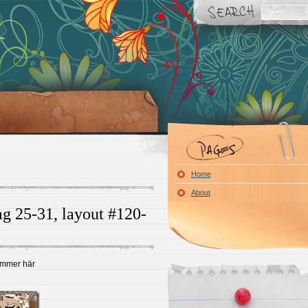
Home
About
 25-31, layout #120-
ommer här