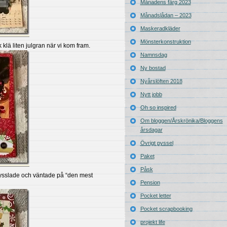
Månadens färg 2023
Månadslådan – 2023
Maskeradkläder
Mönsterkonstruktion
klä liten julgran när vi kom fram.
Namnsdag
Ny bostad
Nyårslöften 2018
Nytt jobb
Oh so inspired
Om bloggen/Årskrönika/Bloggens
årsdagar
Övrigt pyssel
Paket
Påsk
pysslade och väntade på “den mest
Pension
Pocket letter
Pocket scrapbooking
projekt life