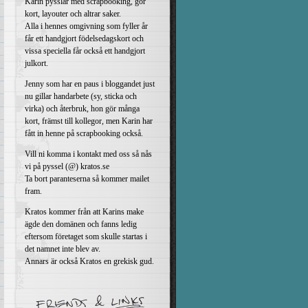
Karin pysslar med scrapbooking, gör
kort, layouter och altrar saker.
Alla i hennes omgivning som fyller år
får ett handgjort födelsedagskort och
vissa speciella får också ett handgjort
julkort.
Jenny som har en paus i bloggandet just
nu gillar handarbete (sy, sticka och
virka) och återbruk, hon gör många
kort, främst till kollegor, men Karin har
fått in henne på scrapbooking också.
Vill ni komma i kontakt med oss så nås
vi på pyssel (@) kratos.se
Ta bort paranteserna så kommer mailet
fram.
Kratos kommer från att Karins make
ägde den domänen och fanns ledig
eftersom företaget som skulle startas i
det namnet inte blev av.
Annars är också Kratos en grekisk gud.