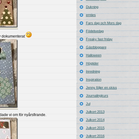
Dukning
emties
Fars dag och Mors dag
Födelsedag
ev dokumenterat
Freaky fast friday
Gästbloggare
Halloween
Högtider
Inredning
Inspiration
Jenny följer en skiss
Journalingkurs
Jul
Julkort 2013
dade vi om för nyårsfirande.
Julkort 2014
Julkort 2015
Julkort 2016