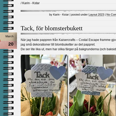
/ Karin - Kstar
by Karin - Kstar | posted under
Layout 2023
|
No Com
Tack, för blomsterbukett
March
När jag hade pappren från Kaisercrafts – Costal Escape framme gj
20
jag små dekorationer till blombuketter av det pappret.
De ser lite lika ut, men har olika färger på bakgrunderna (och baksi