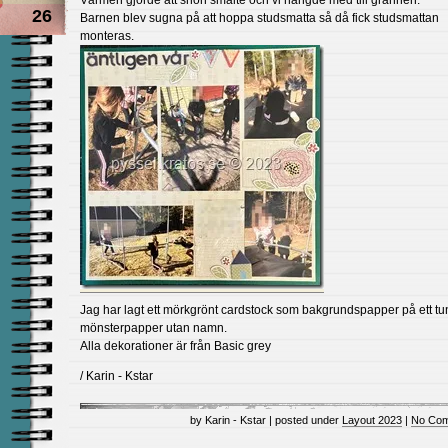
Värmen gjorde att snön smälte och vi hängde med till grannen.
26
Barnen blev sugna på att hoppa studsmatta så då fick studsmattan
monteras.
Jag har lagt ett mörkgrönt cardstock som bakgrundspapper på ett tu
mönsterpapper utan namn.
Alla dekorationer är från Basic grey
/ Karin - Kstar
by Karin - Kstar | posted under
Layout 2023
|
No Com