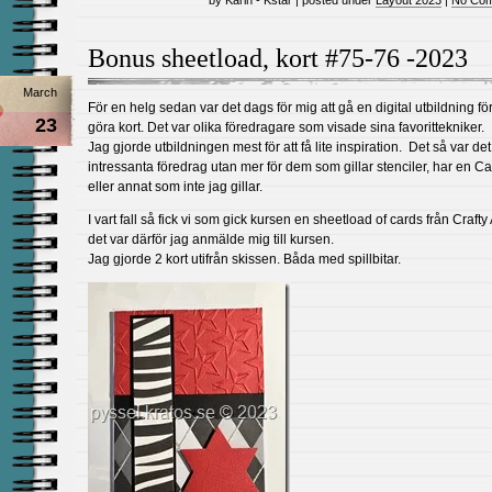
by Karin - Kstar | posted under
Layout 2023
|
No Com
Bonus sheetload, kort #75-76 -2023
March
För en helg sedan var det dags för mig att gå en digital utbildning för
23
göra kort. Det var olika föredragare som visade sina favorittekniker.
Jag gjorde utbildningen mest för att få lite inspiration. Det så var det
intressanta föredrag utan mer för dem som gillar stenciler, har en 
eller annat som inte jag gillar.
I vart fall så fick vi som gick kursen en sheetload of cards från Crafty
det var därför jag anmälde mig till kursen.
Jag gjorde 2 kort utifrån skissen. Båda med spillbitar.