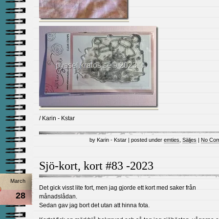
/ Karin - Kstar
by Karin - Kstar | posted under
emties
,
Säljes
|
No Com
Sjö-kort, kort #83 -2023
March
Det gick visst lite fort, men jag gjorde ett kort med saker från
28
månadslådan.
Sedan gav jag bort det utan att hinna fota.