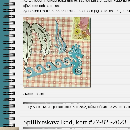
Kortet fick en mörkblå bakgrund och så tog jag sjöhästen, vågorna 
sjöväxten och satte fast.
Sjöhästen fick lite bubblor framför nosen och jag satte fast en grattist
/ Karin - Kstar
by Karin - Kstar | posted under
Kort 2023
,
Månadslådan - 2023
|
No Com
Spillbitskavalkad, kort #77-82 -2023