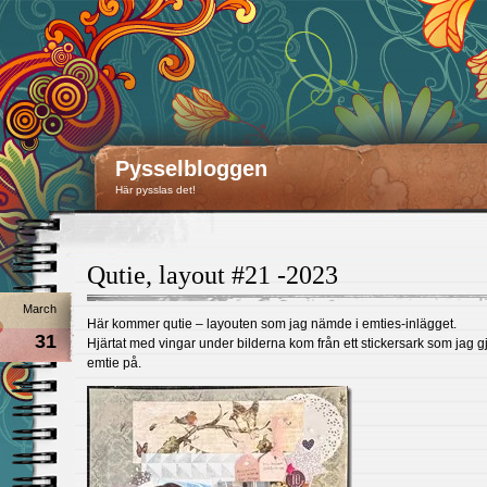
Pysselbloggen
Här pysslas det!
Qutie, layout #21 -2023
March
Här kommer qutie – layouten som jag nämde i emties-inlägget.
31
Hjärtat med vingar under bilderna kom från ett stickersark som jag g
emtie på.