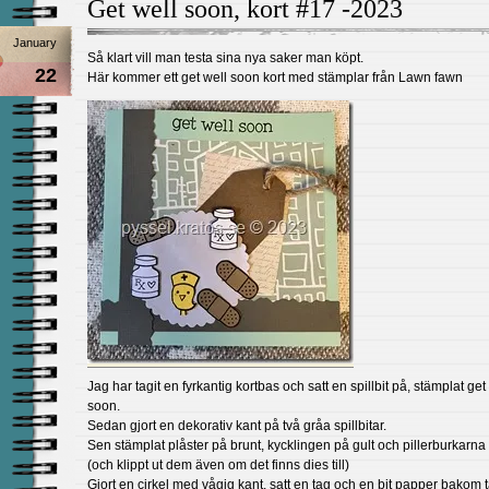
Get well soon, kort #17 -2023
January
Så klart vill man testa sina nya saker man köpt.
22
Här kommer ett get well soon kort med stämplar från Lawn fawn
Jag har tagit en fyrkantig kortbas och satt en spillbit på, stämplat get
soon.
Sedan gjort en dekorativ kant på två gråa spillbitar.
Sen stämplat plåster på brunt, kycklingen på gult och pillerburkarna p
(och klippt ut dem även om det finns dies till)
Gjort en cirkel med vågig kant, satt en tag och en bit papper bakom 