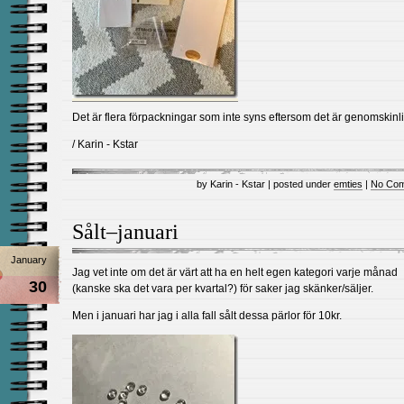
Det är flera förpackningar som inte syns eftersom det är genomskinli
/ Karin - Kstar
by Karin - Kstar | posted under
emties
|
No Com
Sålt–januari
January
Jag vet inte om det är värt att ha en helt egen kategori varje månad
30
(kanske ska det vara per kvartal?) för saker jag skänker/säljer.
Men i januari har jag i alla fall sålt dessa pärlor för 10kr.