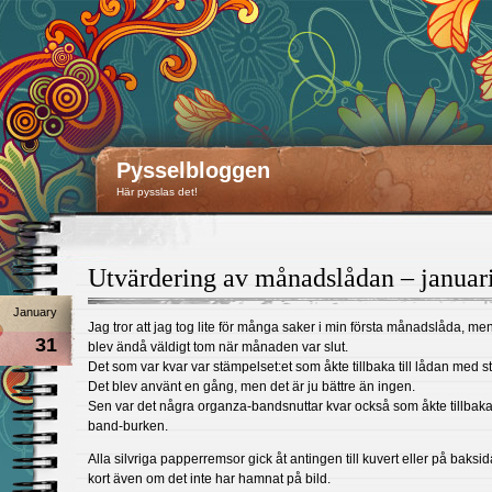
Pysselbloggen
Här pysslas det!
Utvärdering av månadslådan – januar
January
Jag tror att jag tog lite för många saker i min första månadslåda, me
31
blev ändå väldigt tom när månaden var slut.
Det som var kvar var stämpelset:et som åkte tillbaka till lådan med s
Det blev använt en gång, men det är ju bättre än ingen.
Sen var det några organza-bandsnuttar kvar också som åkte tillbaka t
band-burken.
Alla silvriga papperremsor gick åt antingen till kuvert eller på baksi
kort även om det inte har hamnat på bild.