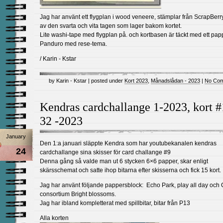
Jag har använt ett flygplan i wood veneere, stämplar från ScrapBerry
av den svarta och vita tagen som lager bakom kortet.
Lite washi-tape med flygplan på. och kortbasen är täckt med ett pap
Panduro med rese-tema.
/ Karin - Kstar
by Karin - Kstar | posted under
Kort 2023
,
Månadslådan - 2023
|
No Com
Kendras cardchallange 1-2023, kort #
32 -2023
January
Den 1:a januari släppte Kendra som har youtubekanalen kendras
24
cardchallange sina skisser för card challange #9
Denna gång så valde man ut 6 stycken 6×6 papper, skar enligt
skärsschemat och satte ihop bitarna efter skisserna och fick 15 kort.
Jag har använt följande pappersblock: Echo Park, play all day och 
consortium Bright blossoms.
Jag har ibland kompletterat med spillbitar, bitar från P13
Alla korten