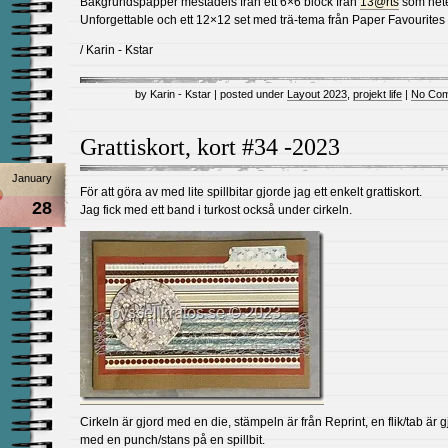
Bakgrundspapper mestadels från ett 6×6 block från
13@rts
som het
Unforgettable och ett 12×12 set med trä-tema från Paper Favourites
/ Karin - Kstar
by Karin - Kstar | posted under
Layout 2023
,
projekt life
|
No Com
Grattiskort, kort #34 -2023
January
För att göra av med lite spillbitar gjorde jag ett enkelt grattiskort.
28
Jag fick med ett band i turkost också under cirkeln.
Cirkeln är gjord med en die, stämpeln är från Reprint, en flik/tab är g
med en punch/stans på en spillbit.