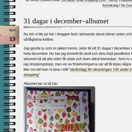
by Jenny | posted under
100 alster innan shopping 2014 - Jenny
,
Födelse
Kortvikning
|
No Com
31 dagar i december–albumet
April
Nu kör vi lite jul här i bloggen fast i skrivande stund skiner solen och
13
vårfåglarna kvittrar.
Jag gjorde ju som ni säkert minns, sidor till ett 31 dagar i december
hela december. Nu har jag kommit till skott och dels köpt plastfickor ti
albumet så att alla sidor får plats och även altrat framsidan. Som ni v
jag shoppingstopp, men en av friskrivningarna var att få köpa några 
Mer om det kan ni läsa i mitt “
startinlägg för utmaningen 100 alster 
shopping”
Albumet ser ut så här: