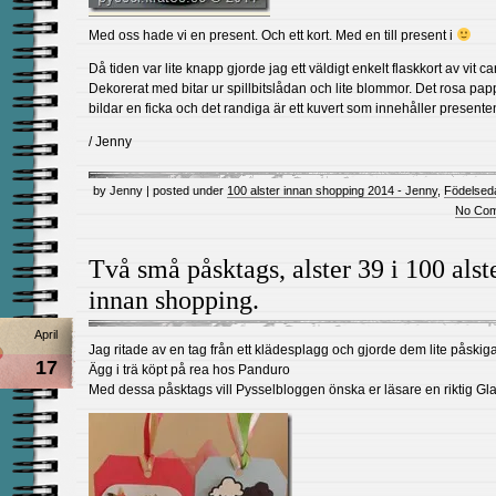
Med oss hade vi en present. Och ett kort. Med en till present i
Då tiden var lite knapp gjorde jag ett väldigt enkelt flaskkort av vit ca
Dekorerat med bitar ur spillbitslådan och lite blommor. Det rosa pap
bildar en ficka och det randiga är ett kuvert som innehåller presente
/ Jenny
by Jenny | posted under
100 alster innan shopping 2014 - Jenny
,
Födelsed
No Com
Två små påsktags, alster 39 i 100 alst
innan shopping.
April
Jag ritade av en tag från ett klädesplagg och gjorde dem lite påskiga
17
Ägg i trä köpt på rea hos Panduro
Med dessa påsktags vill Pysselbloggen önska er läsare en riktig Gl