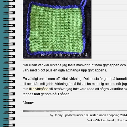
När rutan var klar virkade jag fasta maskor runt hela grytlappen och 
varv med picot plus en ögla att hänga upp grytlappen i.
En väldigt enkel men effektfull virkning. Det mesta är gjort på tunne
till och från mitt jobb. Virkning är så lätt att ha med sig och nu när ja
min
lilla virkpåse
så behöver jag inte vara rädd att några virknålar s
tappas bort genom hål i påsen.
/ Jenny
by Jenny | posted under
100 alster innan shopping 2014
Virkat/Stickat/Tovat
|
No Com