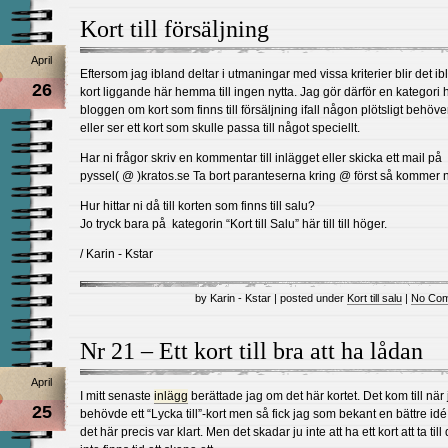
Kort till försäljning
April
Eftersom jag ibland deltar i utmaningar med vissa kriterier blir det i
26
kort liggande här hemma till ingen nytta. Jag gör därför en kategori 
bloggen om kort som finns till försäljning ifall någon plötsligt behöver
eller ser ett kort som skulle passa till något speciellt.
Har ni frågor skriv en kommentar till inlägget eller skicka ett mail på
pyssel( @ )kratos.se Ta bort paranteserna kring @ först så kommer ni
Hur hittar ni då till korten som finns till salu?
Jo tryck bara på kategorin “Kort till Salu” här till till höger.
/ Karin - Kstar
by Karin - Kstar | posted under
Kort till salu
|
No Com
Nr 21 – Ett kort till bra att ha lådan
April
I mitt senaste
inlägg
berättade jag om det här kortet. Det kom till när
25
behövde ett “Lycka till”-kort men så fick jag som bekant en bättre idé
det här precis var klart. Men det skadar ju inte att ha ett kort att ta till