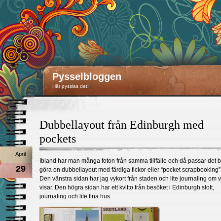
Pysselbloggen
Här pysslas det!
Dubbellayout från Edinburgh med
pockets
April
Ibland har man många foton från samma tillfälle och då passar det br
29
göra en dubbellayout med färdiga fickor eller “pocket scrapbooking”
Den vänstra sidan har jag vykort från staden och lite journaling om 
visar. Den högra sidan har ett kvitto från besöket i Edinburgh slott,
journaling och lite fina hus.