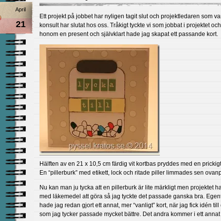
April
Ett projekt på jobbet har nyligen tagit slut och projektledaren som va
21
konsult har slutat hos oss. Tråkigt tyckte vi som jobbat i projektet oc
honom en present och självklart hade jag skapat ett passande kort.
Hälften av en 21 x 10,5 cm färdig vit kortbas pryddes med en prickigt 
En “pillerburk” med etikett, lock och ritade piller limmades sen ovan
Nu kan man ju tycka att en pillerburk är lite märkligt men projektet 
med läkemedel att göra så jag tyckte det passade ganska bra. Egen
hade jag redan gjort ett annat, mer “vanligt” kort, när jag fick idén till
som jag tycker passade mycket bättre. Det andra kommer i ett annat 