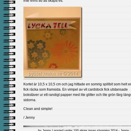
inte finns tid att skapa ett.
Kortet är 10,5 x 10,5 cm och jag hittade en somrig spillbit som helt e
fick räcka som framsida. En vimpel av vit cardstock fick utstansade
bokstäver ur ett randigt papper med lite glitter och lite grön färg läng
sidorna.
Clean and simple!
/ Jenny
by Jenny | posted under
100 alster innan shopping 2014 - Jenny
,