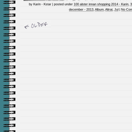
by Karin - Kstar | posted under
100 alster innan shopping 2014 - Karin
,
3
december - 2013
,
Album
,
Altrat
,
Jul
|
No Com