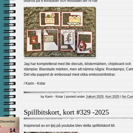
bitarna på 6 kortbaser och resultatet ser ni här
Jag har kompletterat med lite diecuts, klistermärken, chipboard och
stämplar. Blandade märken, men att nämna några: Roxstamps, Carta
Det vita pappret är embossad med olika embossinfoldrar.
/ Karin - Kstar
by Karin - Kstar | posted under
Julkort 2025
,
Kort 2025
|
No Com
Spillbitskort, kort #329 -2025
December
Inspirerad av en tjej på youtube blev detta spillbitskort till.
14