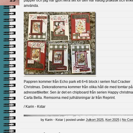
papper och jag har gjort flera set för den var väldig praktisk och enke
använda.
Pappren kommer från Echo park ett 6×6 block i serien Nut Cracker
Christmas. Dekorationerna kommer från olika håll de med tomtar på
adressettiketter. Sen är det en chipboard från serien Happy christma
Carta Bella. Remsorna med julhälsningar är från Reprint.
/ Karin - Kstar
by Karin - Kstar | posted under
Julkort 2025
,
Kort 2025
|
No Com