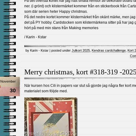
På det översta kortet har jag haft smala remsor av dekorativ board l
ner. (i grönt) och klistermärket kommer från en stickerbook från Cart
som där serien heter Happy christmas.
På det nedre kortet kommer klistermärket från okänt märke, men jag
det på PY hobby. Cardstocken som klistermärkena sitter på har jag gj
hört på med min stans från Making memories
/ Karin - Kstar
by Karin - Kstar | posted under
Julkort 2025
,
Kendras cardchallenge
,
Kort 
Com
Merry christmas, kort #318-319 -202
November
När kursen hos Cili in papers var slut så gjorde jag några fler kort 
30
materialet som följde med.