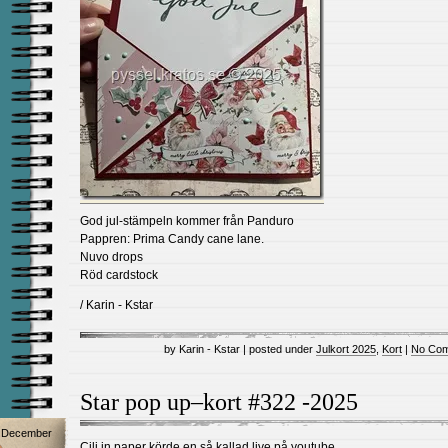
God jul-stämpeln kommer från Panduro
Pappren: Prima Candy cane lane.
Nuvo drops
Röd cardstock
/ Karin - Kstar
by Karin - Kstar | posted under
Julkort 2025
,
Kort
|
No Com
Star pop up–kort #322 -2025
December
Cili in paper körde en så kallad live på youtube.