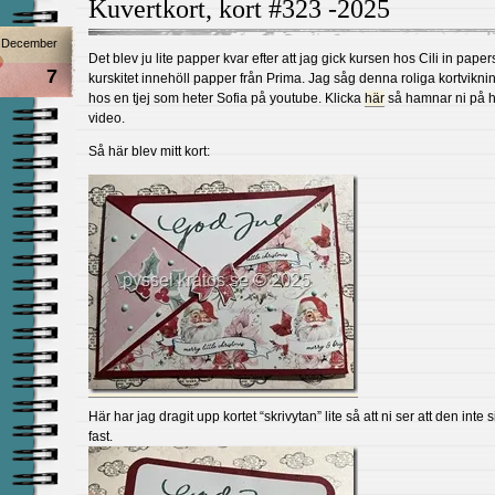
Kuvertkort, kort #323 -2025
December
Det blev ju lite papper kvar efter att jag gick kursen hos Cili in paper
7
kurskitet innehöll papper från Prima. Jag såg denna roliga kortvikni
hos en tjej som heter Sofia på youtube. Klicka
här
så hamnar ni på 
video.
Så här blev mitt kort:
Här har jag dragit upp kortet “skrivytan” lite så att ni ser att den inte si
fast.