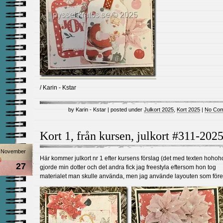
/ Karin - Kstar
by Karin - Kstar | posted under
Julkort 2025
,
Kort 2025
|
No Com
Kort 1, från kursen, julkort #311-202
November
Här kommer julkort nr 1 efter kursens förslag (det med texten hohoh
27
gjorde min dotter och det andra fick jag freestyla eftersom hon tog
materialet man skulle använda, men jag använde layouten som före