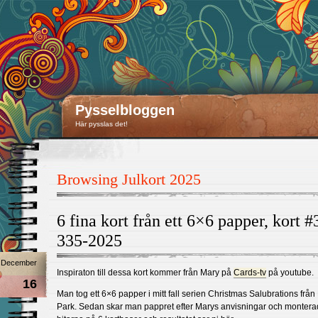
Pysselbloggen
Här pysslas det!
Browsing Julkort 2025
6 fina kort från ett 6×6 papper, kort #
335-2025
December
Inspiraton till dessa kort kommer från Mary på
Cards-tv
på youtube.
16
Man tog ett 6×6 papper i mitt fall serien Christmas Salubrations frå
Park. Sedan skar man pappret efter Marys anvisningar och monter