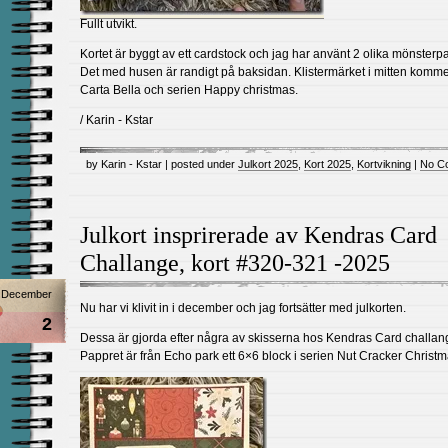
Fullt utvikt.
Kortet är byggt av ett cardstock och jag har använt 2 olika mönsterp
Det med husen är randigt på baksidan. Klistermärket i mitten komme
Carta Bella och serien Happy christmas.
/ Karin - Kstar
by Karin - Kstar | posted under
Julkort 2025
,
Kort 2025
,
Kortvikning
|
No C
Julkort insprirerade av Kendras Card
Challange, kort #320-321 -2025
December
Nu har vi klivit in i december och jag fortsätter med julkorten.
2
Dessa är gjorda efter några av skisserna hos Kendras Card challan
Pappret är från Echo park ett 6×6 block i serien Nut Cracker Christm