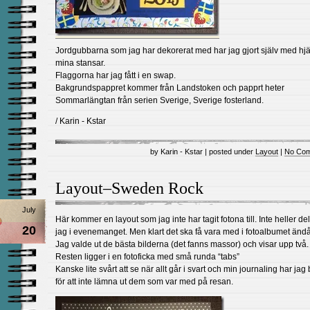
Jordgubbarna som jag har dekorerat med har jag gjort själv med hjä
mina stansar.
Flaggorna har jag fått i en swap.
Bakgrundspappret kommer från Landstoken och papprt heter
Sommarlängtan från serien Sverige, Sverige fosterland.
/ Karin - Kstar
by Karin - Kstar | posted under
Layout
|
No Com
Layout–Sweden Rock
July
Här kommer en layout som jag inte har tagit fotona till. Inte heller de
20
jag i evenemanget. Men klart det ska få vara med i fotoalbumet ändå
Jag valde ut de bästa bilderna (det fanns massor) och visar upp två.
Resten ligger i en fotoficka med små runda “tabs”
Kanske lite svårt att se när allt går i svart och min journaling har jag 
för att inte lämna ut dem som var med på resan.