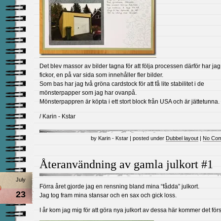
Det blev massor av bilder tagna för att följa processen därför har jag
fickor, en på var sida som innehåller fler bilder.
Som bas har jag två gröna cardstock för att få lite stabilitet i de
mönsterpapper som jag har ovanpå.
Mönsterpappren är köpta i ett stort block från USA och är jättetunna.
/ Karin - Kstar
by Karin - Kstar | posted under
Dubbel layout
|
No Com
Återanvändning av gamla julkort #1
July
Förra året gjorde jag en rensning bland mina “fådda” julkort.
23
Jag tog fram mina stansar och en sax och gick loss.
I år kom jag mig för att göra nya julkort av dessa här kommer det förs