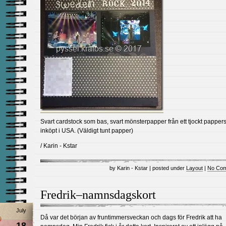
Svart cardstock som bas, svart mönsterpapper från ett tjockt papper
inköpt i USA. (Väldigt tunt papper)
/ Karin - Kstar
by Karin - Kstar | posted under
Layout
|
No Com
Fredrik–namnsdagskort
July
Då var det början av fruntimmersveckan och dags för Fredrik att ha
18