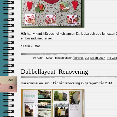
Här har fyrkant, hjärt och cirkelstansen fått jobba och god jul-texten 
embossad, med silver.
/ Karin - Kstar
by Karin - Kstar | posted under
Återbruk
,
Jul
,
julkort 2017
|
No Com
Dubbellayout–Renovering
July
Här kommer en layout från vår renovering av garage/förråd 2014.
25