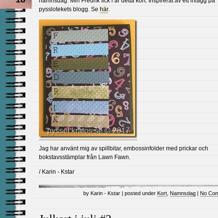
namnsdag. Min Fredrik fick i år detta kort. Inspirerat av ett inlägg på
pysslotekets blogg. Se
här
.
Jag har använt mig av spillbitar, embossinfolder med prickar och
bokstavsstämplar från Lawn Fawn.
/ Karin - Kstar
by Karin - Kstar | posted under
Kort
,
Namnsdag
|
No Com