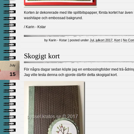
Korten är dekorerade med lite spillbitspapper, första kortet har även l
washitape och embossad bakgrund.
/ Karin - Kstar
by Karin - Kstar | posted under
Jul
,
julkort 2017
,
Kort
|
No Com
Skogigt kort
July
För några dagar sedan köpte jag en embossingfolder med trä-ådrin
15
Jag ville testa denna och gjorde därför detta skogigat kort.