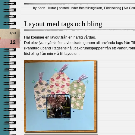
by Karin - Kstar | posted under
Beställningskort
,
Födelsedag
|
No Com
Layout med tags och bling
April
Här kommer en layout från en härlig vårdag.
12
Det blev fyra nyårslöften avbockade genom att använda tags från Ti
(Panduro), band i tagsens hål, bakgrundspapper från ett Pandrurob
löst bling från min vrå till layouten.