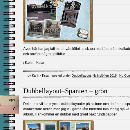
Även här har jag fått med nyårslöftet att skapa med äldre framkallad
och använt några spillbitar.
/ Karin - Kstar
by Karin - Kstar | posted under
Dubbel layout
,
Nyårslöften 2018
|
No Com
Dubbellayout–Spanien – grön
April
Det har blivit lite mycket dubbellayouter på sistone och de är inte spe
7
avancerade heller, men jag vill gärna låta bilderna tala för sig själva 
album. Här kommer en dubbel med grönt bakgrundspapper.