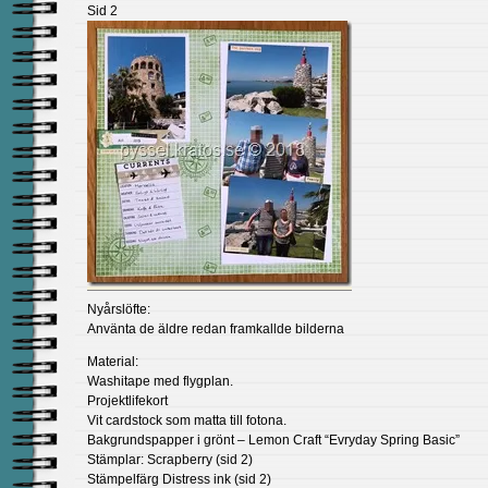
Sid 2
Nyårslöfte:
Använta de äldre redan framkallde bilderna
Material:
Washitape med flygplan.
Projektlifekort
Vit cardstock som matta till fotona.
Bakgrundspapper i grönt – Lemon Craft “Evryday Spring Basic”
Stämplar: Scrapberry (sid 2)
Stämpelfärg Distress ink (sid 2)