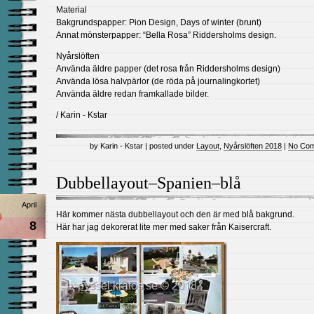
Material
Bakgrundspapper: Pion Design, Days of winter (brunt)
Annat mönsterpapper: “Bella Rosa” Riddersholms design.
Nyårslöften
Använda äldre papper (det rosa från Riddersholms design)
Använda lösa halvpärlor (de röda på journalingkortet)
Använda äldre redan framkallade bilder.
/ Karin - Kstar
by Karin - Kstar | posted under
Layout
,
Nyårslöften 2018
|
No Com
Dubbellayout–Spanien–blå
April
Här kommer nästa dubbellayout och den är med blå bakgrund.
8
Här har jag dekorerat lite mer med saker från Kaisercraft.