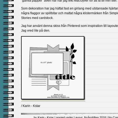
“gamla papper” även här har jag lekt MacGyver för att få till min titel.
Som dekoration har jag häftat fast en girlang med utstansade hjärtan
några flaggor av spillbitar och mattat några klistermärken från Simpl
Stories med cardstock.
Jag har använt denna skiss från Pinterest som inspiration till layoute
Jag vred lite på den.
/ Karin - Kstar
by Karin - Kstar | posted under
Layout
,
Nyårslöften 2018
|
No Com