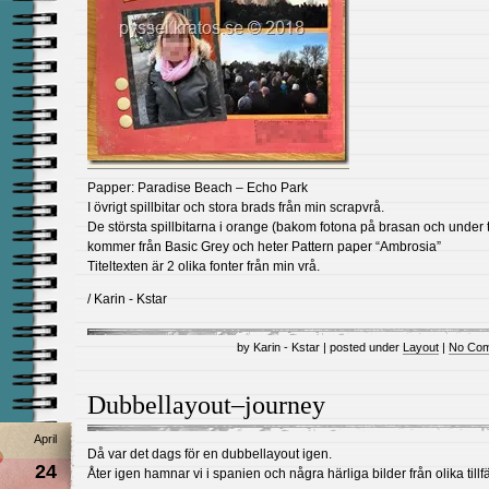
Papper: Paradise Beach – Echo Park
I övrigt spillbitar och stora brads från min scrapvrå.
De största spillbitarna i orange (bakom fotona på brasan och under t
kommer från Basic Grey och heter Pattern paper “Ambrosia”
Titeltexten är 2 olika fonter från min vrå.
/ Karin - Kstar
by Karin - Kstar | posted under
Layout
|
No Com
Dubbellayout–journey
April
Då var det dags för en dubbellayout igen.
24
Åter igen hamnar vi i spanien och några härliga bilder från olika tillfä