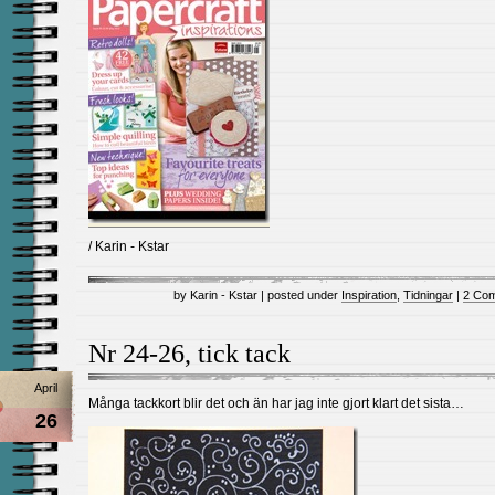
/ Karin - Kstar
by Karin - Kstar | posted under
Inspiration
,
Tidningar
|
2 Co
Nr 24-26, tick tack
April
Många tackkort blir det och än har jag inte gjort klart det sista…
26