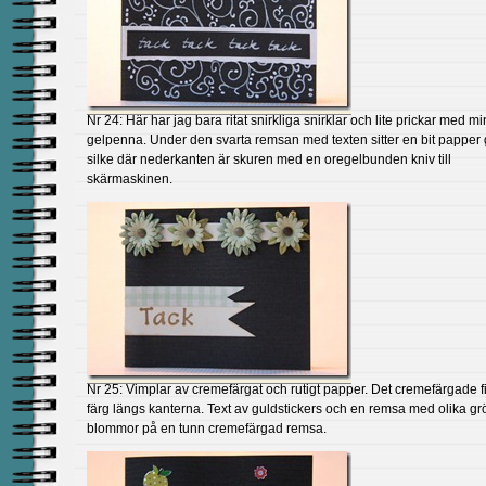
Nr 24: Här har jag bara ritat snirkliga snirklar och lite prickar med mi
gelpenna. Under den svarta remsan med texten sitter en bit papper g
silke där nederkanten är skuren med en oregelbunden kniv till
skärmaskinen.
Nr 25: Vimplar av cremefärgat och rutigt papper. Det cremefärgade fic
färg längs kanterna. Text av guldstickers och en remsa med olika g
blommor på en tunn cremefärgad remsa.