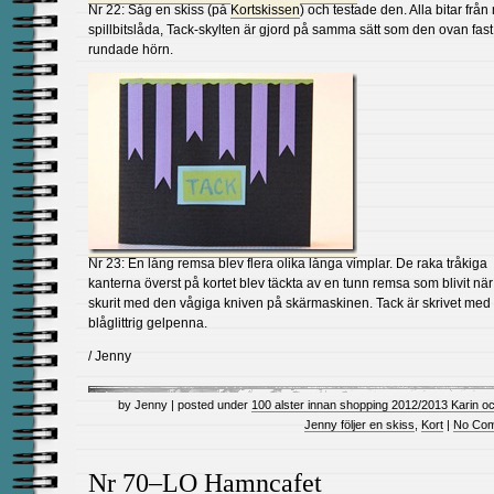
Nr 22: Såg en skiss (på
Kortskissen
) och testade den. Alla bitar från
spillbitslåda, Tack-skylten är gjord på samma sätt som den ovan fast
rundade hörn.
Nr 23: En lång remsa blev flera olika långa vimplar. De raka tråkiga
kanterna överst på kortet blev täckta av en tunn remsa som blivit när
skurit med den vågiga kniven på skärmaskinen. Tack är skrivet med
blåglittrig gelpenna.
/ Jenny
by Jenny | posted under
100 alster innan shopping 2012/2013 Karin o
Jenny följer en skiss
,
Kort
|
No Com
Nr 70–LO Hamncafet