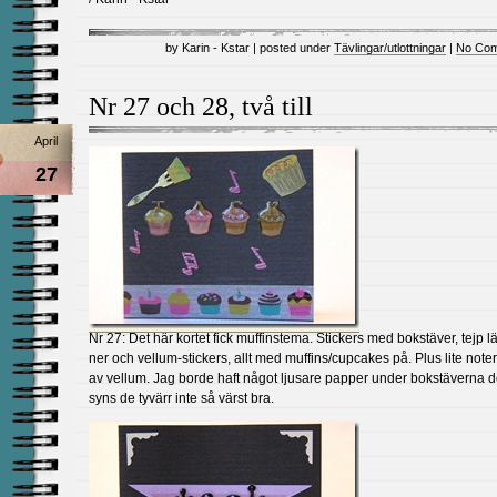
by Karin - Kstar | posted under
Tävlingar/utlottningar
|
No Com
Nr 27 och 28, två till
April
27
Nr 27: Det här kortet fick muffinstema. Stickers med bokstäver, tejp l
ner och vellum-stickers, allt med muffins/cupcakes på. Plus lite note
av vellum. Jag borde haft något ljusare papper under bokstäverna d
syns de tyvärr inte så värst bra.