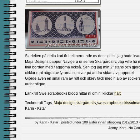
Storleken på detta kort är helt beroende av den spillbit jag hade kva
Maja Designs papper Navigera ur serien Skärgårdsliv. Jag ville ha
fina borden med flaggorna också. Sen tog jag min 2” stans och gjor
cirklar runt några av fyrarna som var på andra sidan av papperet.
Gjorde även en smal ram av rött och skrev tack med hjälp av stickers
authentique.
Länk till Swe scrapbooks blogg hittar ni om ni klickar
här:
Technorati Tags:
Maja design
,
skärgårdsliv
,
swescrapbook
,
skissutma
Karin - Kstar
by Karin - Kstar | posted under
100 alster innan shopping 2012/2013 
Jenny
,
Kort
|
No Com