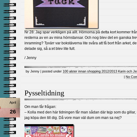
Nr 28: Jag spar verkligen på allt. Hörnorna på detta kort kommer frå
resterna av en av mina hörnstansar. Och nog blev det en ganska tre
inramning? Tyvärr var bokstäverna lite svåra att få bort från arket, d
delade sig, så a:et blev lite fult.
/ Jenny
by Jenny | posted under
100 alster innan shopping 2012/2013 Karin och J
|
No Com
Pysseltidning
April
Om man får frågan:
26
– Kolla med den här tidningen får man sådan där tejp som du gillar,
jag köpa den till dig. Då vore man väl dum om man sa nej?