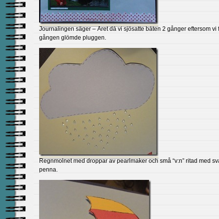
Journalingen säger – Året då vi sjösatte båten 2 gånger eftersom vi 
gången glömde pluggen.
Regnmolnet med droppar av pearlmaker och små “v:n” ritad med sv
penna.