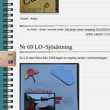
/ Karin - Kstar
by Karin - Kstar | posted under
100 alster innan shopping 2012/2013 
Jenny
,
Layout
|
1 C
Nr 69 LO–Sjösättning
April
En LO med foton från 2009 taget en regnig vecka i sommarstugan.
18