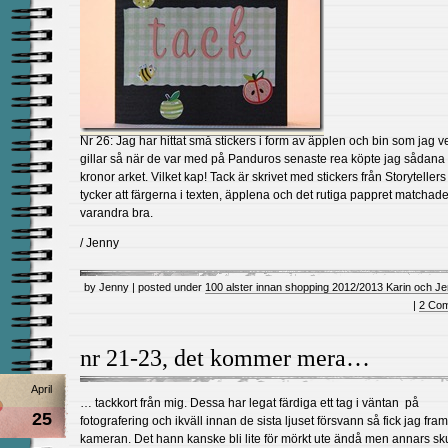
Nr 26: Jag har hittat små stickers i form av äpplen och bin som jag v
gillar så när de var med på Panduros senaste rea köpte jag sådana 
kronor arket. Vilket kap! Tack är skrivet med stickers från Storyteller
tycker att färgerna i texten, äpplena och det rutiga pappret matchad
varandra bra.
/ Jenny
by Jenny | posted under
100 alster innan shopping 2012/2013 Karin och J
|
2 Co
nr 21-23, det kommer mera…
April
… tackkort från mig. Dessa har legat färdiga ett tag i väntan på
25
fotografering och ikväll innan de sista ljuset försvann så fick jag fram
kameran. Det hann kanske bli lite för mörkt ute ändå men annars sku