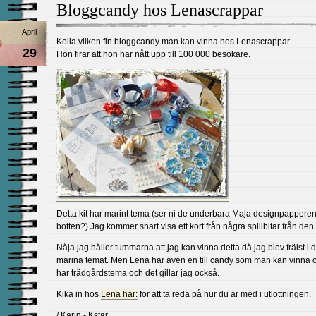
Bloggcandy hos Lenascrappar
April
Kolla vilken fin bloggcandy man kan vinna hos Lenascrappar.
29
Hon firar att hon har nått upp till 100 000 besökare.
Detta kit har marint tema (ser ni de underbara Maja designpapperen
botten?) Jag kommer snart visa ett kort från några spillbitar från den
Nåja jag håller tummarna att jag kan vinna detta då jag blev frälst i d
marina temat. Men Lena har även en till candy som man kan vinna 
har trädgårdstema och det gillar jag också.
Kika in hos
Lena här:
för att ta reda på hur du är med i utlottningen.
/ Karin - Kstar