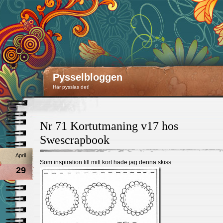
Pysselbloggen
Här pysslas det!
Nr 71 Kortutmaning v17 hos
Swescrapbook
April
Som inspiration till mitt kort hade jag denna skiss:
29