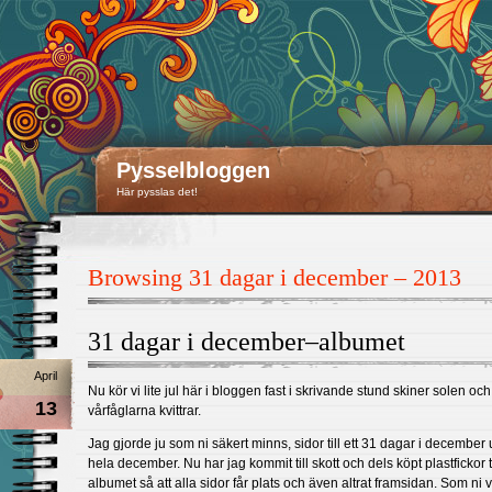
Pysselbloggen
Här pysslas det!
Browsing 31 dagar i december – 2013
31 dagar i december–albumet
April
Nu kör vi lite jul här i bloggen fast i skrivande stund skiner solen och
13
vårfåglarna kvittrar.
Jag gjorde ju som ni säkert minns, sidor till ett 31 dagar i december
hela december. Nu har jag kommit till skott och dels köpt plastfickor ti
albumet så att alla sidor får plats och även altrat framsidan. Som ni v