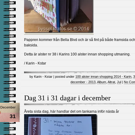
Pappren kommer från Bella Blvd och är så fint på både framsida oc
baksida.
Detta är alster nr 38 i Karins 100 alster innan shopping utmaning.
/ Karin - Kstar
by Karin - Kstar | posted under
100 alster innan shopping 2014 - Karin
,
3
december - 2013
,
Album
,
Altrat
,
Jul
|
No Com
Dag 31 i 31 dagar i december
December
Åreta sista dag, här handlar det om tankarna inför nästa år
31