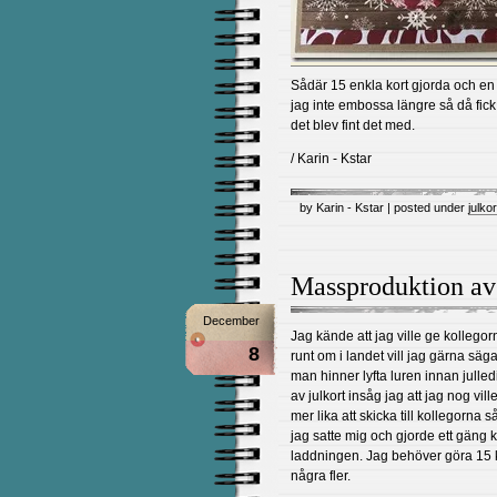
Sådär 15 enkla kort gjorda och en h
jag inte embossa längre så då fic
det blev fint det med.
/ Karin - Kstar
by Karin - Kstar | posted under
julko
Massproduktion av 
December
Jag kände att jag ville ge kollegorna
8
runt om i landet vill jag gärna säga 
man hinner lyfta luren innan julledi
av julkort insåg jag att jag nog vil
mer lika att skicka till kollegorna
jag satte mig och gjorde ett gäng kor
laddningen. Jag behöver göra 15 
några fler.