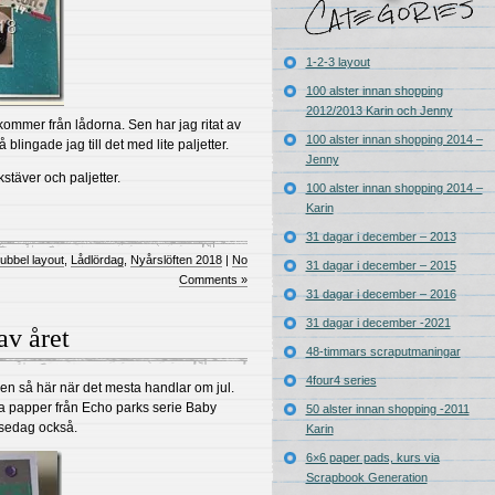
1-2-3 layout
100 alster innan shopping
2012/2013 Karin och Jenny
ommer från lådorna. Sen har jag ritat av
100 alster innan shopping 2014 –
 blingade jag till det med lite paljetter.
Jenny
kstäver och paljetter.
100 alster innan shopping 2014 –
Karin
31 dagar i december – 2013
ubbel layout
,
Lådlördag
,
Nyårslöften 2018
|
No
31 dagar i december – 2015
Comments »
31 dagar i december – 2016
31 dagar i december -2021
 av året
48-timmars scraputmaningar
4four4 series
en så här när det mesta handlar om jul.
ina papper från Echo parks serie Baby
50 alster innan shopping -2011
lsedag också.
Karin
6×6 paper pads, kurs via
Scrapbook Generation