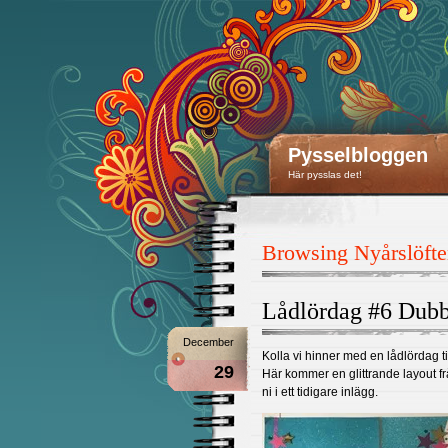
Pysselbloggen
Här pysslas det!
Browsing Nyårslöft
Lådlördag #6 Dubbe
December
Kolla vi hinner med en lådlördag til
29
Här kommer en glittrande layout fr
ni i ett tidigare inlägg.