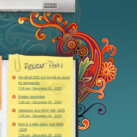
Hej då till 2025 och hej på en stund
för bloggandet.
7:00 am , December 31 , 2025
Emties–december
7:00 am , December 30 , 2025
Vinterkort, kort #347-348 -2025
7:00 am , December 29 , 2025
Kort nr 2 efter skiss, kort #346
-2025
7:00 am , December 28 , 2025