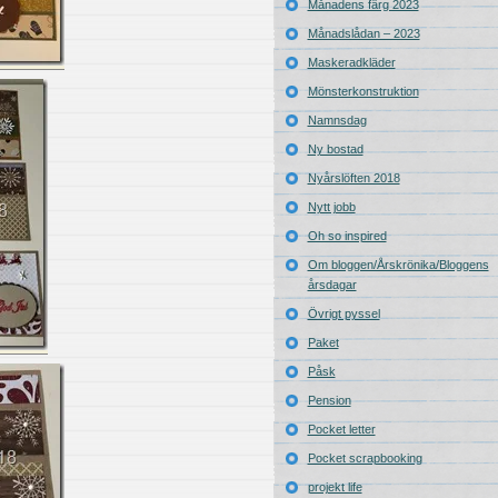
Månadens färg 2023
Månadslådan – 2023
Maskeradkläder
Mönsterkonstruktion
Namnsdag
Ny bostad
Nyårslöften 2018
Nytt jobb
Oh so inspired
Om bloggen/Årskrönika/Bloggens
årsdagar
Övrigt pyssel
Paket
Påsk
Pension
Pocket letter
Pocket scrapbooking
projekt life