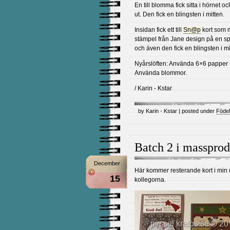
En till blomma fick sitta i hörnet 
ut. Den fick en blingsten i mitten.
Insidan fick ett till
Sn@p
kort som 
stämpel från Jane design på en spi
och även den fick en blingsten i mi
Nyårslöften: Använda 6×6 papper (
Använda blommor.
/ Karin - Kstar
by Karin - Kstar | posted under
Föde
Batch 2 i massprod
December
Här kommer resterande kort i min m
15
kollegorna.