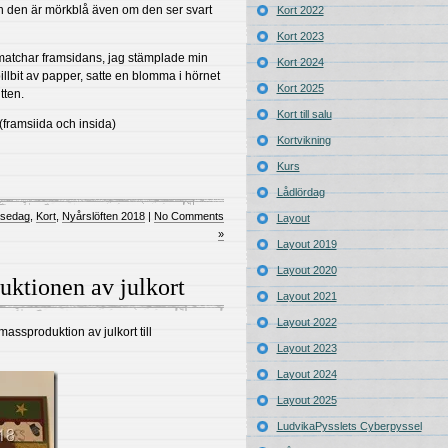
och den är mörkblå även om den ser svart
Kort 2022
Kort 2023
matchar framsidans, jag stämplade min
Kort 2024
llbit av papper, satte en blomma i hörnet
Kort 2025
tten.
Kort till salu
framsiida och insida)
Kortvikning
Kurs
Lådlördag
lsedag
,
Kort
,
Nyårslöften 2018
|
No Comments
Layout
»
Layout 2019
Layout 2020
uktionen av julkort
Layout 2021
Layout 2022
assproduktion av julkort till
Layout 2023
Layout 2024
Layout 2025
LudvikaPysslets Cyberpyssel