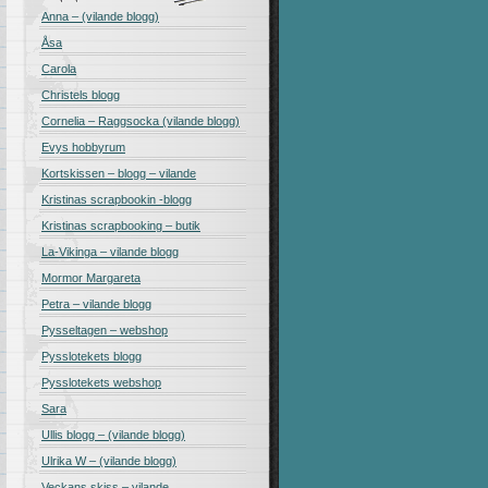
Anna – (vilande blogg)
Åsa
Carola
Christels blogg
Cornelia – Raggsocka (vilande blogg)
Evys hobbyrum
Kortskissen – blogg – vilande
Kristinas scrapbookin -blogg
Kristinas scrapbooking – butik
La-Vikinga – vilande blogg
Mormor Margareta
Petra – vilande blogg
Pysseltagen – webshop
Pysslotekets blogg
Pysslotekets webshop
Sara
Ullis blogg – (vilande blogg)
Ulrika W – (vilande blogg)
Veckans skiss – vilande