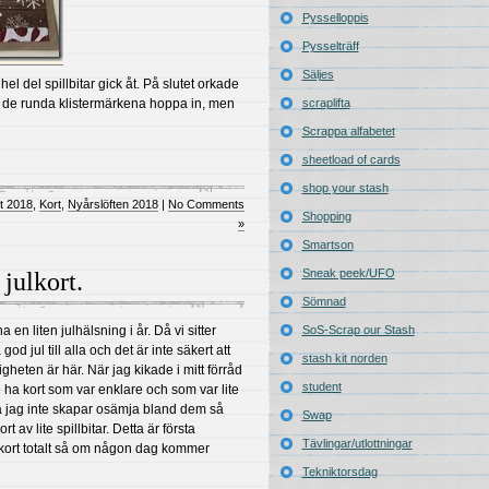
Pysselloppis
Pysselträff
Säljes
el del spillbitar gick åt. På slutet orkade
k de runda klistermärkena hoppa in, men
scraplifta
Scrappa alfabetet
sheetload of cards
shop your stash
rt 2018
,
Kort
,
Nyårslöften 2018
|
No Comments
Shopping
»
Smartson
Sneak peek/UFO
julkort.
Sömnad
 en liten julhälsning i år. Då vi sitter
SoS-Scrap our Stash
god jul till alla och det är inte säkert att
stash kit norden
gheten är här. När jag kikade i mitt förråd
student
le ha kort som var enklare och som var lite
 så jag inte skapar osämja bland dem så
Swap
t av lite spillbitar. Detta är första
Tävlingar/utlottningar
kort totalt så om någon dag kommer
Tekniktorsdag