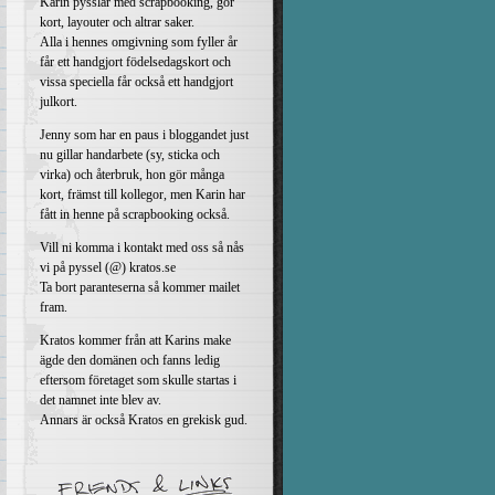
Karin pysslar med scrapbooking, gör
kort, layouter och altrar saker.
Alla i hennes omgivning som fyller år
får ett handgjort födelsedagskort och
vissa speciella får också ett handgjort
julkort.
Jenny som har en paus i bloggandet just
nu gillar handarbete (sy, sticka och
virka) och återbruk, hon gör många
kort, främst till kollegor, men Karin har
fått in henne på scrapbooking också.
Vill ni komma i kontakt med oss så nås
vi på pyssel (@) kratos.se
Ta bort paranteserna så kommer mailet
fram.
Kratos kommer från att Karins make
ägde den domänen och fanns ledig
eftersom företaget som skulle startas i
det namnet inte blev av.
Annars är också Kratos en grekisk gud.