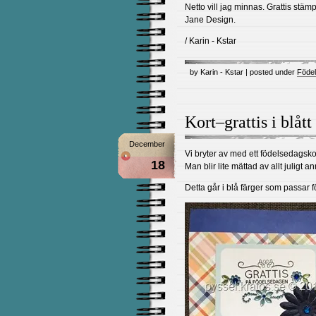
Netto vill jag minnas. Grattis stäm
Jane Design.
/ Karin - Kstar
by Karin - Kstar | posted under
Föde
Kort–grattis i blått
December
Vi bryter av med ett födelsedagskor
18
Man blir lite mättad av allt juligt a
Detta går i blå färger som passar