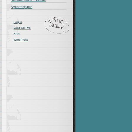
Vykortshjälpen
Log in
Valid
XHTML
XFN
WordPress