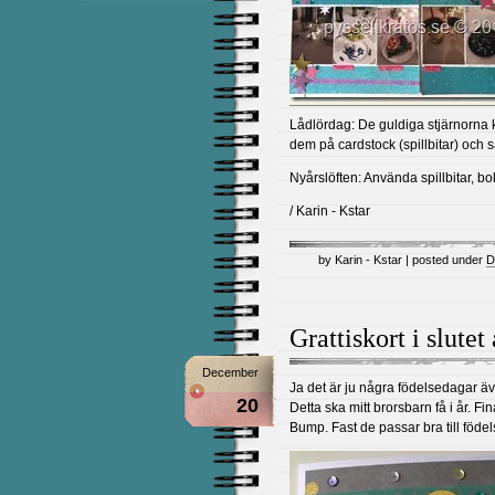
Lådlördag: De guldiga stjärnorna k
dem på cardstock (spillbitar) och så
Nyårslöften: Använda spillbitar, bo
/ Karin - Kstar
by Karin - Kstar | posted under
D
Grattiskort i slutet
December
Ja det är ju några födelsedagar äv
20
Detta ska mitt brorsbarn få i år. F
Bump. Fast de passar bra till föde