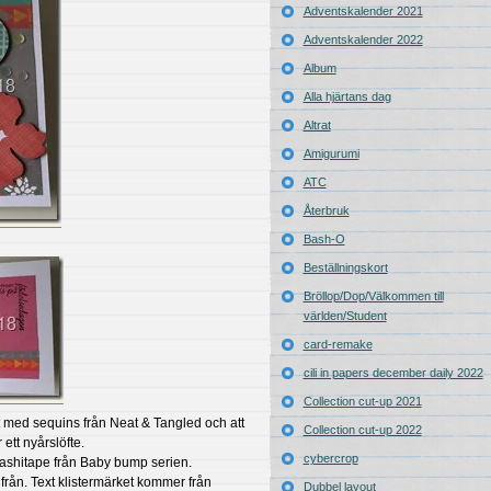
Adventskalender 2021
Adventskalender 2022
Album
Alla hjärtans dag
Altrat
Amigurumi
ATC
Återbruk
Bash-O
Beställningskort
Bröllop/Dop/Välkommen till
världen/Student
card-remake
cili in papers december daily 2022
Collection cut-up 2021
ket med sequins från Neat & Tangled och att
Collection cut-up 2022
ett nyårslöfte.
cybercrop
ashitape från Baby bump serien.
från. Text klistermärket kommer från
Dubbel layout