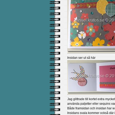
Insidan ser ut så här
Jag glittrade till kortet extra myc
använda paljetter eller sequins var 
Både framsidan och insidan har w
Insidans svala kommer också där i