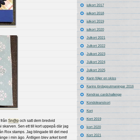
julkort 2017
julkort 2018
julkort 2019
julkort 2020
Julkort 2021
Julkort 2022
Julkort 2023
Julkort 2024
Julkort 2025
Karin följer en skiss
Karins lördagsutmaningar 2016
Kendras cardchallenge
Kondoleanskort
Kort
Kort 2019
 från
Sn@p
och satt dem bredvid
ni skarven. Sen ett till kort uppepå där jag
kort 2020
ån Rox stamps. Jag blingade till det med
Kort 2021
änge i min ägo. Äntligen blev arket tomt!