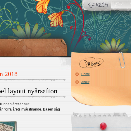
en 2018
Home
About
l layout nyårsafton
l innan året är slut.
ån förra årets nyårsfirande. Basen såg