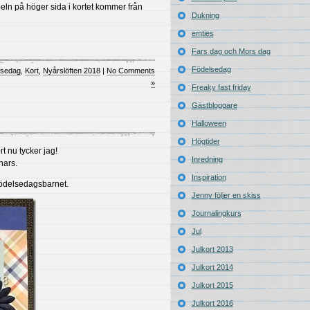
peln på höger sida i kortet kommer från
Dukning
emties
Fars dag och Mors dag
Födelsedag
lsedag
,
Kort
,
Nyårslöften 2018
|
No Comments
»
Freaky fast friday
Gästbloggare
Halloween
Högtider
t nu tycker jag!
Inredning
nnars.
Inspiration
 födelsedagsbarnet.
Jenny följer en skiss
Journalingkurs
Jul
Julkort 2013
Julkort 2014
Julkort 2015
Julkort 2016