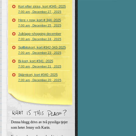
Kort efter skiss, kort #345 -2025
7:00 am , December 27 , 2025
Here + now, kort # 344 -2025
7:00 am , December 25 , 2025
Julklapp–shopping december
7:00 am , December 24 , 2025
Spillbitskort, kort #342-343-2025
7:00 am , December 23 , 2025
Bi-kort, kort #341 -2025
7:00 am , December 21 , 2025
Stjärnkort, kort #340 -2025
7:00 am , December 20 , 2025
Denna blogg drivs av två pyssliga tjejer
som heter Jenny och Karin.