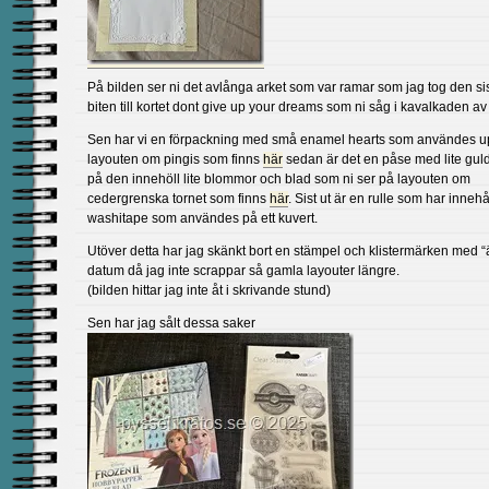
På bilden ser ni det avlånga arket som var ramar som jag tog den sist
biten till kortet dont give up your dreams som ni såg i kavalkaden av
Sen har vi en förpackning med små enamel hearts som användes u
layouten om pingis som finns
här
sedan är det en påse med lite gul
på den innehöll lite blommor och blad som ni ser på layouten om
cedergrenska tornet som finns
här
. Sist ut är en rulle som har innehål
washitape som användes på ett kuvert.
Utöver detta har jag skänkt bort en stämpel och klistermärken med “
datum då jag inte scrappar så gamla layouter längre.
(bilden hittar jag inte åt i skrivande stund)
Sen har jag sålt dessa saker