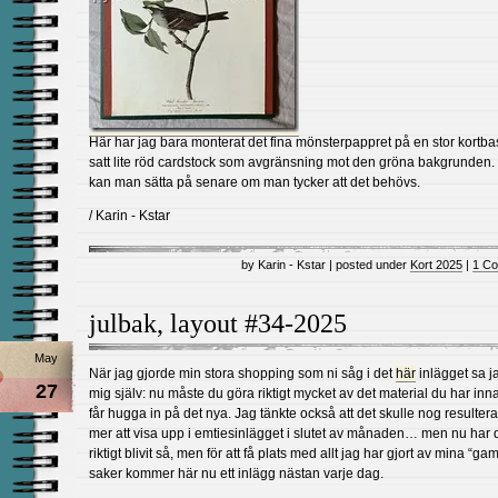
Här har jag bara monterat det fina mönsterpappret på en stor kortba
satt lite röd cardstock som avgränsning mot den gröna bakgrunden. 
kan man sätta på senare om man tycker att det behövs.
/ Karin - Kstar
by Karin - Kstar | posted under
Kort 2025
|
1 C
julbak, layout #34-2025
May
När jag gjorde min stora shopping som ni såg i det
här
inlägget sa jag
27
mig själv: nu måste du göra riktigt mycket av det material du har inn
får hugga in på det nya. Jag tänkte också att det skulle nog resultera i
mer att visa upp i emtiesinlägget i slutet av månaden… men nu har d
riktigt blivit så, men för att få plats med allt jag har gjort av mina “ga
saker kommer här nu ett inlägg nästan varje dag.