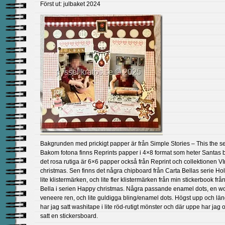
Först ut: julbaket 2024
Bakgrunden med prickigt papper är från Simple Stories – This the s
Bakom fotona finns Reprints papper i 4×8 format som heter Santas 
det rosa rutiga är 6×6 papper också från Reprint och collektionen V
christmas. Sen finns det några chipboard från Carta Bellas serie Holly
lite klistermärken, och lite fler klistermärken från min stickerbook frå
Bella i serien Happy christmas. Några passande enamel dots, en w
veneere ren, och lite guldigga bling/enamel dots. Högst upp och län
har jag satt washitape i lite röd-rutigt mönster och där uppe har jag 
satt en stickersboard.