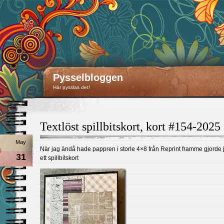
Pysselbloggen
Här pysslas det!
Textlöst spillbitskort, kort #154-2025
May
När jag ändå hade pappren i storle 4×8 från Reprint framme gjorde 
31
ett spillbitskort