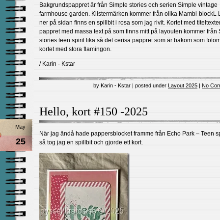
Bakgrundspappret är från Simple stories och serien Simple vintage
farmhouse garden. Klistermärken kommer från olika Mambi-blockL 
ner på sidan finns en spillbit i rosa som jag rivit. Kortet med titeltext
pappret med massa text på som finns mitt på layouten kommer från
stories teen spirit lika så det cerisa pappret som är bakom som fotoma
kortet med stora flamingon.
/ Karin - Kstar
by Karin - Kstar | posted under
Layout 2025
|
No Com
Hello, kort #150 -2025
May
När jag ändå hade pappersblocket framme från Echo Park – Teen sp
25
så tog jag en spillbit och gjorde ett kort.