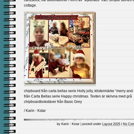
cardstock, lite dekorationer i form av “fejkbrads” från Simple stories 
cottage.
chipboard från carta bellas serie Holly jolly, klistermärke “merry and 
från Carta Bellas serie Happy christmas. Texten är skrivna med grå
chipboardbokstäver från Basic Grey
/ Karin - Kstar
by Karin - Kstar | posted under
Layout 2025
|
No Com