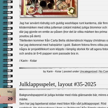
Jag har använt rödrutig och guldig washitape runt kanterna, där finn
klistermärken med olika julteman (okänt märke) juliga blommor och
där jag gjorde en emtie av påsen (tror det är olika märken tex prima
youdou på dem)
Titeltexten kommer från Carta Bella stickersblock Happy christmas 
har jag dekorerat med halvpärlor i guld. Bakom fotona finns olika p
några är projektlifekort som klippts i lämplig storlek för att agera fot
och andra är 6×6 papper som passade bra in.
/ Karin - Kstar
by Karin - Kstar | posted under
Uncategorized
|
No Com
Julklappsspelet, layout #35-2025
May
Bakgrundspappret är juliga kvistar med röda glänsande bär, minns 
29
märke.
Sen har jag tapetserat sidan med foton från vårt julklappsspel. Röd