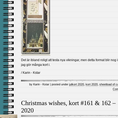
Det är ibland roligt att testa nya vikningar, men detta format blir nog 
jag gör många kort i.
/ Karin - Kstar
by Karin - Kstar | posted under
julkort 2020
,
kort 2020
,
sheetload of c
Com
Christmas wishes, kort #161 & 162 –
2020