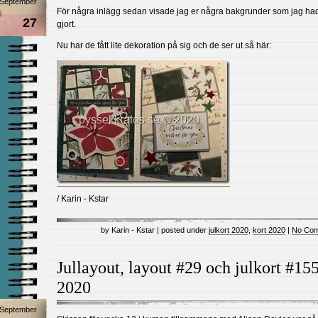
September
För några inlägg sedan visade jag er några bakgrunder som jag ha
27
gjort.
Nu har de fått lite dekoration på sig och de ser ut så här:
/ Karin - Kstar
by Karin - Kstar | posted under
julkort 2020
,
kort 2020
|
No Com
Jullayout, layout #29 och julkort #15
2020
September