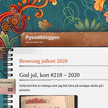
Pysselbloggen
Här pysslas det!
Browsing julkort 2020
God jul, kort #218 – 2020
December
Detta kort fick en kollega som jag fick höra på avvägar skulle gå i
22
pension.