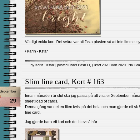
Väldigt enkla kort. Det svåra var att fästa plasten så att inte limmet s
/ Karin - Kstar
by Karin - Kstar | posted under
Bash-O
,
julkort 2020
,
kort 2020
|
No Com
Slim line card, Kort # 163
September
Innan månaden är slut ska jag passa på att visa er September mån
29
sheet load of cards.
Denna gång var det en liten twist på det hela och man gjorde ett sk 
line card.
Jag gjorde bara ett kort och det blev så här