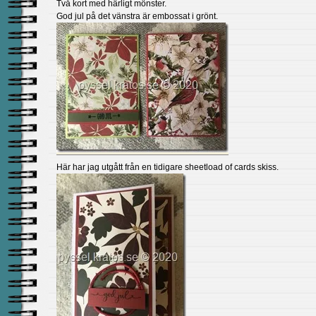
Två kort med härligt mönster.
God jul på det vänstra är embossat i grönt.
Här har jag utgått från en tidigare sheetload of cards skiss.