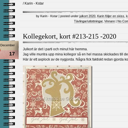
/ Karin - Kstar
by Karin - Kstar | posted under
julkort 2020
,
Karin följer en skiss
,
k
Tävlingar/utlottningar
,
Vinnare
|
No Com
Kollegekort, kort #213-215 -2020
December
Julkort är det i parti och minut här hemma.
17
Jag ville muntra upp mina kollegor så en hel massa skickades till d
Här är ett axplock av de nygjorda. Några fick faktiskt redan gjorda ko