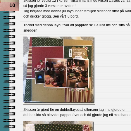
Skissen för vecka 12 i kursen tillsammans med Alison Davies var så 
10
så jag gjorde 3 versioner av den!!
Jag började med denna jul layout där familjen sitter och tittar på Ka
och dricker glögg. Sen vårt julbord.
Tricket med denna layout var att pappren skulle luta lite och sitta på
snedden.
Skissen är gjord för en dubbellayot så eftersom jag inte gjorde en
dubbelsida så blev det papper över och då gjorde jag ett matchande