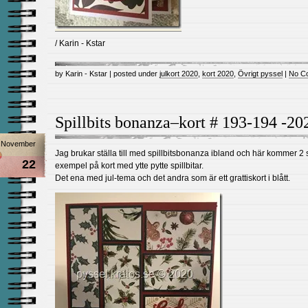
/ Karin - Kstar
by Karin - Kstar | posted under
julkort 2020
,
kort 2020
,
Övrigt pyssel
|
No C
Spillbits bonanza–kort # 193-194 -20
November
Jag brukar ställa till med spillbitsbonanza ibland och här kommer 2 
22
exempel på kort med ytte pytte spillbitar.
Det ena med jul-tema och det andra som är ett grattiskort i blått.