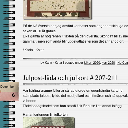
På de två översta har jag använt kortbaser som är genomskinliga o
säkert är 10 år gamla.
Lika gamla är nog renen + texten på den översta. Skönt att bli av med
gammalt, men som ändå blir uppskattat eftersom det är handgjort.
/ Karin - Kstar
by Karin - Kstar | posted under
julkort 2020
,
kort 2020
|
No Com
Julpost-låda och julkort # 207-211
December
Vår härliga granne fyller år så jag gjorde en egenhändig kartong,
6
stämplade julpost, fyllde det med julkort och frimären och så uppva
vi henne.
Födelsedagskortet som hon också fick får ni se i ett annat inlägg.
Här är kartongen till julkorten