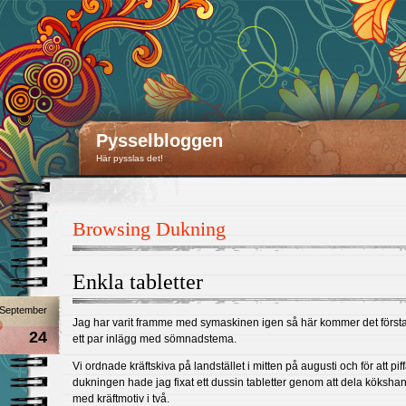
Pysselbloggen
Här pysslas det!
Browsing Dukning
Enkla tabletter
September
Jag har varit framme med symaskinen igen så här kommer det först
24
ett par inlägg med sömnadstema.
Vi ordnade kräftskiva på landstället i mitten på augusti och för att piffa
dukningen hade jag fixat ett dussin tabletter genom att dela köksh
med kräftmotiv i två.