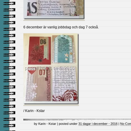
6 december är vanlig jobbdag och dag 7 också.
/ Karin - Kstar
by Karin - Kstar | posted under
31 dagar i december - 2016
|
No Com