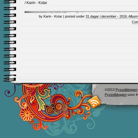
/ Karin - Kstar
by Karin - Kstar | posted under
31 dagar i december - 2016
,
Album
Com
©2013
Pysselbloggen
Pysselbloggen
uses t