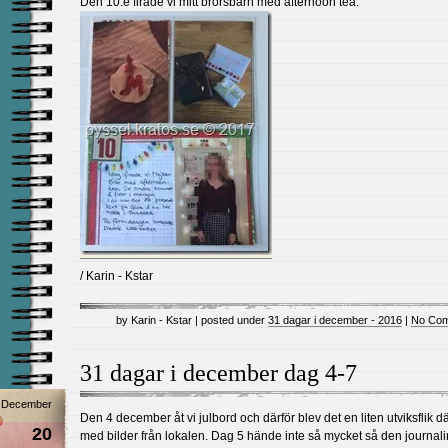
Den 10:e firade vi mitt brorsbarn med afternoon tea.
/ Karin - Kstar
by Karin - Kstar | posted under
31 dagar i december - 2016
|
No Com
31 dagar i december dag 4-7
December
Den 4 december åt vi julbord och därför blev det en liten utviksflik d
20
med bilder från lokalen. Dag 5 hände inte så mycket så den journal