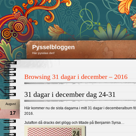
Pysselbloggen
Här pysslas det!
Browsing 31 dagar i december – 2016
31 dagar i december dag 24-31
August
Här kommer nu de sista dagarna i mitt 31 dagar i decemberalbum fö
17
2016.
Julafton då dracks det glögg och tittade på Benjamin Syrsa…