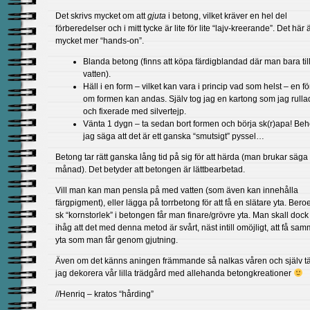
Det skrivs mycket om att
gjuta
i betong, vilket kräver en hel del
förberedelser och i mitt tycke är lite för lite “lajv-kreerande”. Det här 
mycket mer “hands-on”.
Blanda betong (finns att köpa färdigblandad där man bara till
vatten).
Häll i en form – vilket kan vara i princip vad som helst – en fö
om formen kan andas. Själv tog jag en kartong som jag rulla
och fixerade med silvertejp.
Vänta 1 dygn – ta sedan bort formen och börja sk(r)apa! Be
jag säga att det är ett ganska “smutsigt” pyssel…
Betong tar rätt ganska lång tid på sig för att härda (man brukar säga
månad). Det betyder att betongen är lättbearbetad.
Vill man kan man pensla på med vatten (som även kan innehålla
färgpigment), eller lägga på torrbetong för att få en slätare yta. Ber
sk “kornstorlek” i betongen får man finare/grövre yta. Man skall do
ihåg att det med denna metod är svårt, näst intill omöjligt, att få sam
yta som man får genom gjutning.
Även om det känns aningen främmande så nalkas våren och själv t
jag dekorera vår lilla trädgård med allehanda betongkreationer
//Henriq – kratos “hårding”