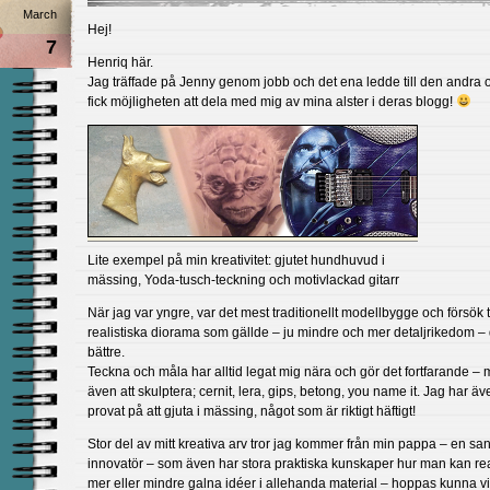
March
Hej!
7
Henriq här.
Jag träffade på Jenny genom jobb och det ena ledde till den andra 
fick möjligheten att dela med mig av mina alster i deras blogg!
Lite exempel på min kreativitet: gjutet hundhuvud i
mässing, Yoda-tusch-teckning och motivlackad gitarr
När jag var yngre, var det mest traditionellt modellbygge och försök ti
realistiska diorama som gällde – ju mindre och mer detaljrikedom –
bättre.
Teckna och måla har alltid legat mig nära och gör det fortfarande –
även att skulptera; cernit, lera, gips, betong, you name it. Jag har äv
provat på att gjuta i mässing, något som är riktigt häftigt!
Stor del av mitt kreativa arv tror jag kommer från min pappa – en sa
innovatör – som även har stora praktiska kunskaper hur man kan re
mer eller mindre galna idéer i allehanda material – hoppas kunna v