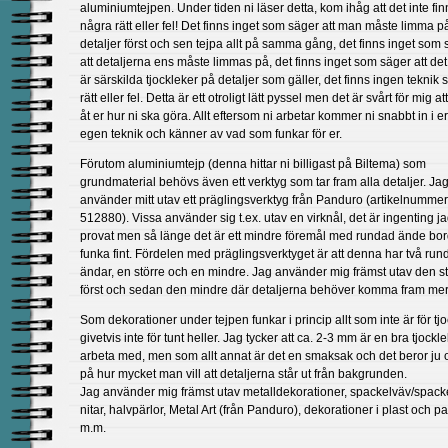
aluminiumtejpen. Under tiden ni läser detta, kom ihåg att det inte fin
några rätt eller fel! Det finns inget som säger att man måste limma på
detaljer först och sen tejpa allt på samma gång, det finns inget som
att detaljerna ens måste limmas på, det finns inget som säger att de
är särskilda tjockleker på detaljer som gäller, det finns ingen teknik 
rätt eller fel. Detta är ett otroligt lätt pyssel men det är svårt för mig a
åt er hur ni ska göra. Allt eftersom ni arbetar kommer ni snabbt in i e
egen teknik och känner av vad som funkar för er.
Förutom aluminiumtejp (denna hittar ni billigast på Biltema) som
grundmaterial behövs även ett verktyg som tar fram alla detaljer. Ja
använder mitt utav ett präglingsverktyg från Panduro (artikelnummer
512880). Vissa använder sig t.ex. utav en virknål, det är ingenting j
provat men så länge det är ett mindre föremål med rundad ände bor
funka fint. Fördelen med präglingsverktyget är att denna har två ru
ändar, en större och en mindre. Jag använder mig främst utav den s
först och sedan den mindre där detaljerna behöver komma fram mer
Som dekorationer under tejpen funkar i princip allt som inte är för tjo
givetvis inte för tunt heller. Jag tycker att ca. 2-3 mm är en bra tjockle
arbeta med, men som allt annat är det en smaksak och det beror ju
på hur mycket man vill att detaljerna står ut från bakgrunden.
Jag använder mig främst utav metalldekorationer, spackelväv/spacke
nitar, halvpärlor, Metal Art (från Panduro), dekorationer i plast och p
m.m.