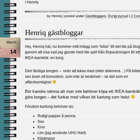
/ Henriq
by Henriq | posted under
Gästbloggare
,
Övrigt pyssel
|
2 Co
Henriq gästbloggar
March
Hej, Henriq här, nu kommer mitt inlägg som “killar” till det lite på bl
14
genom att visa vad jag gjorde med lite spill från förpackningen till ett
IKEA-barnkök: en borg.
Den färdiga borgen – redo att lekas med (eller dekorera…) På bild
ses även ett bonustorn, som inte är beskrivet – se det som en
affärshemlighet
Bör kanske nämna att man inte behöver köpa ett IKEA-barnkök 
göra borgen – det funkar med vilken bit kartong som helst
Förutom kartong behöver du:
Rutigt papper å penna
Sax
Kniv
Lim (jag använde UHU Hart)
Klädnypor