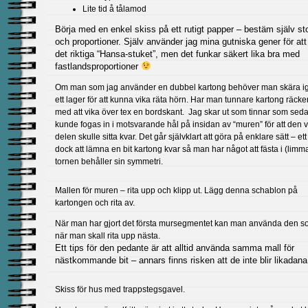
Lite tid å tålamod
Börja med en enkel skiss på ett rutigt papper – bestäm själv st
och proportioner. Själv använder jag mina gutniska gener för att f
det riktiga “Hansa-stuket”, men det funkar säkert lika bra med
fastlandsproportioner
Om man som jag använder en dubbel kartong behöver man skära 
ett lager för att kunna vika räta hörn. Har man tunnare kartong räcke
med att vika över tex en bordskant. Jag skar ut som tinnar som sed
kunde fogas in i motsvarande hål på insidan av “muren” för att den v
delen skulle sitta kvar. Det går självklart att göra på enklare sätt – ett 
dock att lämna en bit kartong kvar så man har något att fästa i (limm
tornen behåller sin symmetri.
Mallen för muren – rita upp och klipp ut. Lägg denna schablon på
kartongen och rita av.
När man har gjort det första mursegmentet kan man använda den s
när man skall rita upp nästa.
Ett tips för den pedante är att alltid använda samma mall för
nästkommande bit – annars finns risken att de inte blir likadana
Skiss för hus med trappstegsgavel.