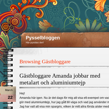
Pysselbloggen
Här pysslas det!
Browsing Gästbloggare
Gästbloggare Amanda jobbar med
metalart och aluminiumtejp
March
Hej!
22
Amanda här igen. Nu är det dags för mig att visa ett exempel om va
gör med aluminiumtejp, hur jag gått till väga och vad jag använder m
Jag har valt att visa min spargris, vilken är mitt allra första alster med