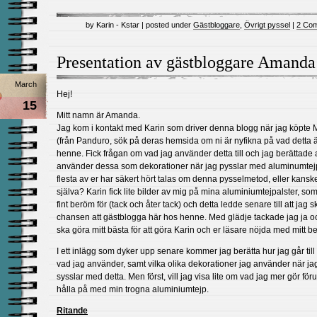
by Karin - Kstar | posted under
Gästbloggare
,
Övrigt pyssel
|
2 Co
Presentation av gästbloggare Amanda
March
Hej!
15
Mitt namn är Amanda.
Jag kom i kontakt med Karin som driver denna blogg när jag köpte M
(från Panduro, sök på deras hemsida om ni är nyfikna på vad detta ä
henne. Fick frågan om vad jag använder detta till och jag berättade a
använder dessa som dekorationer när jag pysslar med aluminumtej
flesta av er har säkert hört talas om denna pysselmetod, eller kansk
själva? Karin fick lite bilder av mig på mina aluminiumtejpalster, som
fint beröm för (tack och åter tack) och detta ledde senare till att jag s
chansen att gästblogga här hos henne. Med glädje tackade jag ja o
ska göra mitt bästa för att göra Karin och er läsare nöjda med mitt b
I ett inlägg som dyker upp senare kommer jag berätta hur jag går till
vad jag använder, samt vilka olika dekorationer jag använder när ja
sysslar med detta. Men först, vill jag visa lite om vad jag mer gör för
hålla på med min trogna aluminiumtejp.
Ritande