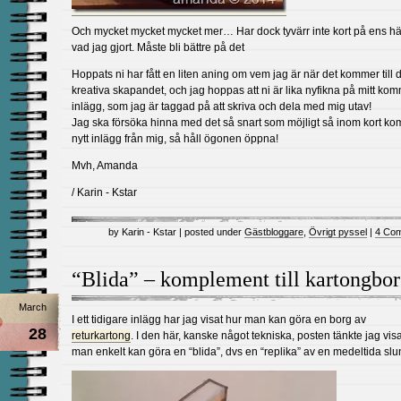
Och mycket mycket mycket mer… Har dock tyvärr inte kort på ens hä
vad jag gjort. Måste bli bättre på det
Hoppats ni har fått en liten aning om vem jag är när det kommer till 
kreativa skapandet, och jag hoppas att ni är lika nyfikna på mitt k
inlägg, som jag är taggad på att skriva och dela med mig utav!
Jag ska försöka hinna med det så snart som möjligt så inom kort ko
nytt inlägg från mig, så håll ögonen öppna!
Mvh, Amanda
/ Karin - Kstar
by Karin - Kstar | posted under
Gästbloggare
,
Övrigt pyssel
|
4 Co
“Blida” – komplement till kartongbo
March
I ett tidigare inlägg har jag visat hur man kan göra en borg av
28
returkartong
. I den här, kanske något tekniska, posten tänkte jag vis
man enkelt kan göra en “blida”, dvs en “replika” av en medeltida slu