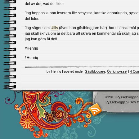
del av det, vad det lider.
Jag hoppas kunna leverera lite schyssta, kanske annorlunda, pysse
det lider.
Jag säger som
Ullis
(även hon gästbloggare här): har ni önskemål 
jag skall skriva om är det bara att skriva en kommentar så skall jag 
jag kan göra åt det!
//Henriq
/ Henriq
by Henriq | posted under
Gästbloggare
,
Övrigt pyssel
|
4 Co
©2013
Pysselbloggen
Pysselbloggen
uses t