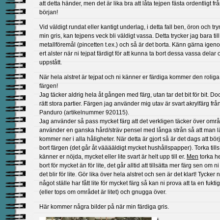
att detta händer, men det är lika bra att låta tejpen fästa ordentligt frå
början!
Vid väldigt rundat eller kantigt underlag, i detta fall ben, öron och tr
min gris, kan tejpens veck bli väldigt vassa. Detta trycker jag bara til
metallföremål (pincetten t.ex.) och så är det borta. Känn gärna igen
ert alster när ni tejpat färdigt för att kunna ta bort dessa vassa delar
uppstått.
När hela alstret är tejpat och ni känner er färdiga kommer den roliga
färgen!
Jag täcker aldrig hela åt gången med färg, utan tar det bit för bit. Do
rätt stora partier. Färgen jag använder mig utav är svart akrylfärg frå
Panduro (artikelnummer 920115).
Jag använder så pass mycket färg att det verkligen täcker över omr
använder en ganska hård/sträv pensel med långa strån så att man lä
kommer ner i alla håligheter. När detta är gjort så är det dags att bör
bort färgen (det går åt vääääldigt mycket hushållspapper). Torka tills
känner er nöjda, mycket eller lite svart är helt upp till er.
Men
torka he
bort för mycket än för lite, det går alltid att tillsätta mer färg sen om ni
det blir för lite. Gör lika över hela alstret och sen är det klart! Tycker ni
något ställe har fått lite för mycket färg så kan ni prova att ta en fukti
(eller tops om området är litet) och gnugga över.
Här kommer några bilder på när min färdiga gris.