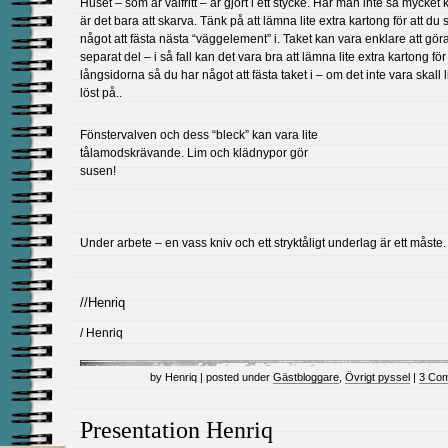
Huset – som är valfritt – är gjort i ett stycke. Har man inte så mycket
är det bara att skarva. Tänk på att lämna lite extra kartong för att du 
något att fästa nästa “väggelement” i. Taket kan vara enklare att gö
separat del – i så fall kan det vara bra att lämna lite extra kartong för
långsidorna så du har något att fästa taket i – om det inte vara skall 
löst på..
Fönstervalven och dess “bleck” kan vara lite
tålamodskrävande. Lim och klädnypor gör
susen!
Under arbete – en vass kniv och ett stryktåligt underlag är ett måste.
//Henriq
/ Henriq
by Henriq | posted under
Gästbloggare
,
Övrigt pyssel
|
3 Co
Presentation Henriq