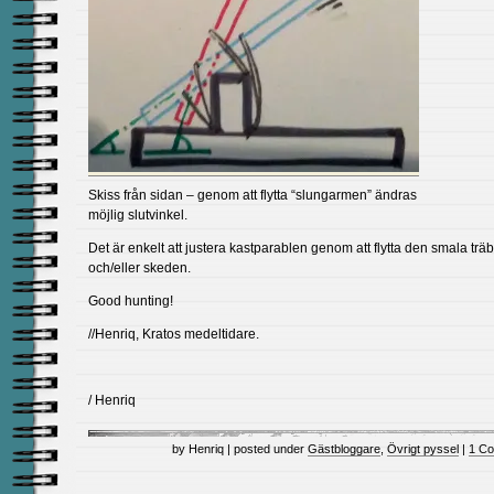
Skiss från sidan – genom att flytta “slungarmen” ändras
möjlig slutvinkel.
Det är enkelt att justera kastparablen genom att flytta den smala träb
och/eller skeden.
Good hunting!
//Henriq, Kratos medeltidare.
/ Henriq
by Henriq | posted under
Gästbloggare
,
Övrigt pyssel
|
1 C