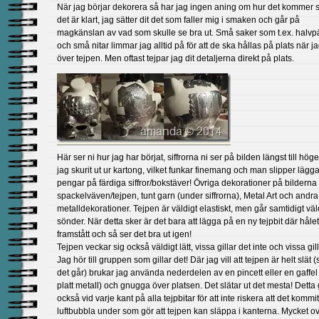
När jag börjar dekorera så har jag ingen aning om hur det kommer s
det är klart, jag sätter dit det som faller mig i smaken och går på
magkänslan av vad som skulle se bra ut. Små saker som t.ex. halvpä
och små nitar limmar jag alltid på för att de ska hållas på plats när ja
över tejpen. Men oftast tejpar jag dit detaljerna direkt på plats.
Här ser ni hur jag har börjat, siffrorna ni ser på bilden längst till höge
jag skurit ut ur kartong, vilket funkar finemang och man slipper lägga
pengar på färdiga siffror/bokstäver! Övriga dekorationer på bilderna ä
spackelväven/tejpen, tunt garn (under siffrorna), Metal Art och andra
metalldekorationer. Tejpen är väldigt elastiskt, men går samtidigt väld
sönder. När detta sker är det bara att lägga på en ny tejpbit där hålet
framstått och så ser det bra ut igen!
Tejpen veckar sig också väldigt lätt, vissa gillar det inte och vissa gill
Jag hör till gruppen som gillar det! Där jag vill att tejpen är helt slät (
det går) brukar jag använda nederdelen av en pincett eller en gaffel 
platt metall) och gnugga över platsen. Det slätar ut det mesta! Detta 
också vid varje kant på alla tejpbitar för att inte riskera att det kommi
luftbubbla under som gör att tejpen kan släppa i kanterna. Mycket ov