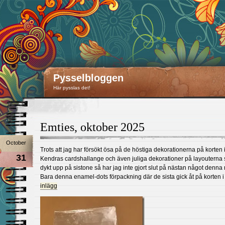
Pysselbloggen
Här pysslas det!
Emties, oktober 2025
October
Trots att jag har försökt ösa på de höstiga dekorationerna på korten 
31
Kendras cardshallange och även juliga dekorationer på layouterna
dykt upp på sistone så har jag inte gjort slut på nästan något denn
Bara denna enamel-dots förpackning där de sista gick åt på korten 
inlägg