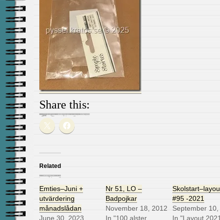
Share this:
Related
Emties–Juni +
Nr 51, LO –
Skolstart–layou
utvärdering
Badpojkar
#95 -2021
månadslådan
November 18, 2012
September 10,
June 30, 2023
In "100 alster
In "Layout 202