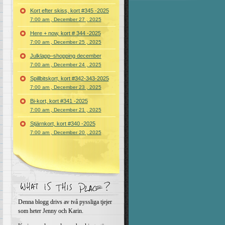
Kort efter skiss, kort #345 -2025
7:00 am , December 27 , 2025
Here + now, kort # 344 -2025
7:00 am , December 25 , 2025
Julklapp–shopping december
7:00 am , December 24 , 2025
Spillbitskort, kort #342-343-2025
7:00 am , December 23 , 2025
Bi-kort, kort #341 -2025
7:00 am , December 21 , 2025
Stjärnkort, kort #340 -2025
7:00 am , December 20 , 2025
Denna blogg drivs av två pyssliga tjejer
som heter Jenny och Karin.