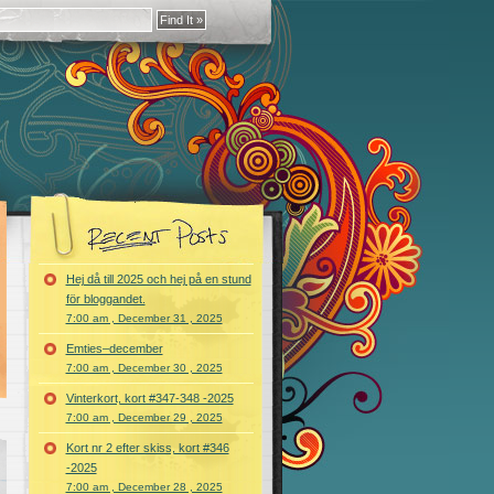
Hej då till 2025 och hej på en stund
för bloggandet.
7:00 am , December 31 , 2025
Emties–december
7:00 am , December 30 , 2025
Vinterkort, kort #347-348 -2025
7:00 am , December 29 , 2025
Kort nr 2 efter skiss, kort #346
-2025
7:00 am , December 28 , 2025