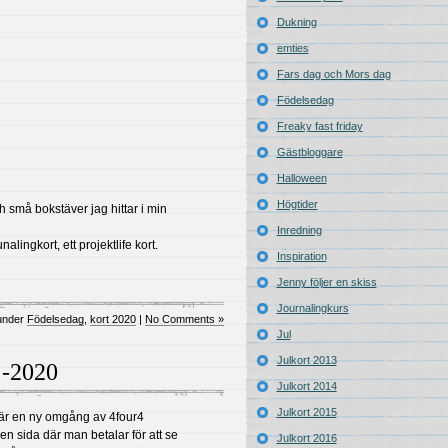
Dukning
emties
Fars dag och Mors dag
Födelsedag
Freaky fast friday
Gästbloggare
Halloween
Högtider
h små bokstäver jag hittar i min
Inredning
alingkort, ett projektlife kort.
Inspiration
Jenny följer en skiss
Journalingkurs
 under
Födelsedag
,
kort 2020
|
No Comments »
Jul
Julkort 2013
 -2020
Julkort 2014
Julkort 2015
 är en ny omgång av 4four4
n sida där man betalar för att se
Julkort 2016