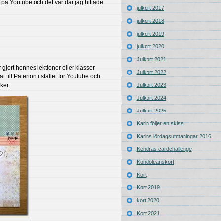
t på Youtube och det var där jag hittade
julkort 2017
julkort 2018
julkort 2019
julkort 2020
Julkort 2021
 gjort hennes lektioner eller klasser
Julkort 2022
at till Paterion i stället för Youtube och
ker.
Julkort 2023
Julkort 2024
Julkort 2025
Karin följer en skiss
Karins lördagsutmaningar 2016
Kendras cardchallenge
Kondoleanskort
Kort
Kort 2019
kort 2020
Kort 2021