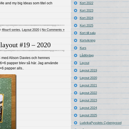
 Me and my big Ideas som titel och
Kort 2022
Kort 2023
Kort 2024
Kort 2025
er
4four4 series
,
Layout 2020
|
No Comments »
Kort till salu
Kortvikning
 layout #19 – 2020
Kurs
Lådlördag
 4 med Alison Davies och hennes
6×6 papper blev så här. Jag använde
Layout
×6 papper alls..
Layout 2019
Layout 2020
Layout 2021
Layout 2022
Layout 2023
Layout 2024
Layout 2025
LudvikaPysslets Cyberpyssel