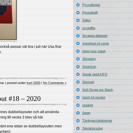
Pysselloppis
Pysselträff
Säljes
scraplifta
Scrappa alfabetet
sheetload of cards
tt också passar väl bra i juli när Usa firar
shop your stash
n.
Shopping
Smartson
Sneak peek/UFO
Sömnad
star | posted under
kort 2020
|
No Comments »
SoS-Scrap our Stash
out #18 – 2020
stash kit norden
student
nnes dubbellayouter och att använda
Swap
ing till vecka 3 blev så här.
Tävlingar/utlottningar
vänt ena sidan av dubbellayouten men
Tekniktorsdag
tycken)