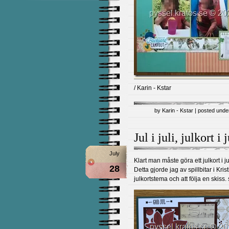
/ Karin - Kstar
by Karin - Kstar | posted und
Jul i juli, julkort i
July
Klart man måste göra ett julkort i ju
28
Detta gjorde jag av spillbitar i K
julkortstema och att följa en ski