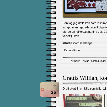
Sen tog jag detta kort som inspira
scraputmaningar (det som tidigar
gjorde en julkortsutmaning där. Där
var ett julkort.
#Kristiescardshallange
/ Karin - Kstar
by Karin - Kstar | posted under
Grattis Willian, ko
July
Grattiskort till en kille som fyller 
25