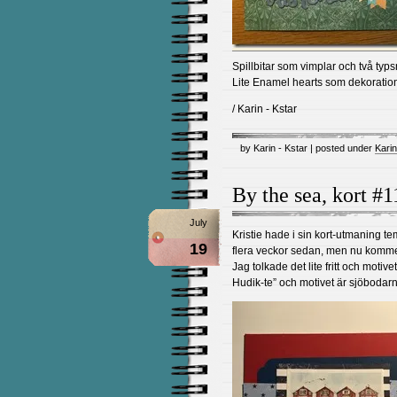
Spillbitar som vimplar och två typsni
Lite Enamel hearts som dekoratio
/ Karin - Kstar
by Karin - Kstar | posted under
Karin
By the sea, kort #
July
Kristie hade i sin kort-utmaning tem
19
flera veckor sedan, men nu komme
Jag tolkade det lite fritt och moti
Hudik-te” och motivet är sjöbodarn