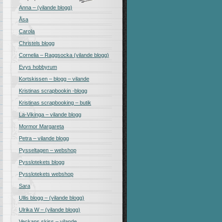
Anna – (vilande blogg)
Åsa
Carola
Christels blogg
Cornelia – Raggsocka (vilande blogg)
Evys hobbyrum
Kortskissen – blogg – vilande
Kristinas scrapbookin -blogg
Kristinas scrapbooking – butik
La-Vikinga – vilande blogg
Mormor Margareta
Petra – vilande blogg
Pysseltagen – webshop
Pysslotekets blogg
Pysslotekets webshop
Sara
Ullis blogg – (vilande blogg)
Ulrika W – (vilande blogg)
Veckans skiss – vilande