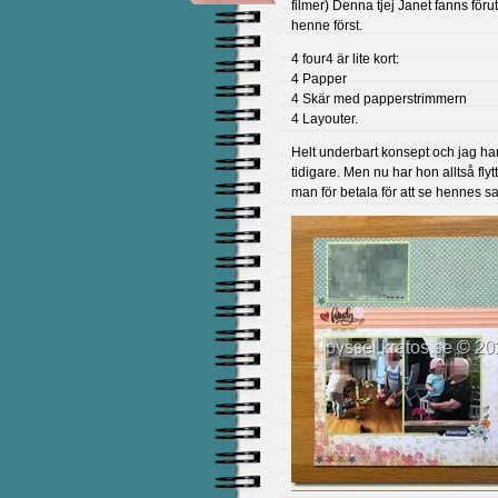
filmer) Denna tjej Janet fanns föru
henne först.
4 four4 är lite kort:
4 Papper
4 Skär med papperstrimmern
4 Layouter.
Helt underbart konsept och jag har
tidigare. Men nu har hon alltså flytt
man för betala för att se hennes sa