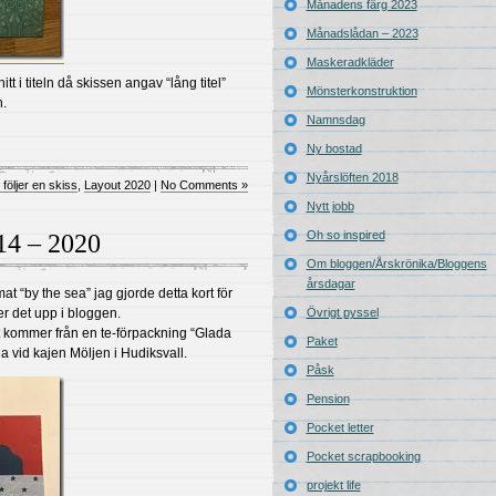
Månadens färg 2023
Månadslådan – 2023
Maskeradkläder
tt i titeln då skissen angav “lång titel”
Mönsterkonstruktion
n.
Namnsdag
Ny bostad
Nyårslöften 2018
 följer en skiss
,
Layout 2020
|
No Comments »
Nytt jobb
Oh so inspired
114 – 2020
Om bloggen/Årskrönika/Bloggens
årsdagar
at “by the sea” jag gjorde detta kort för
r det upp i bloggen.
Övrigt pyssel
vet kommer från en te-förpackning “Glada
Paket
a vid kajen Möljen i Hudiksvall.
Påsk
Pension
Pocket letter
Pocket scrapbooking
projekt life