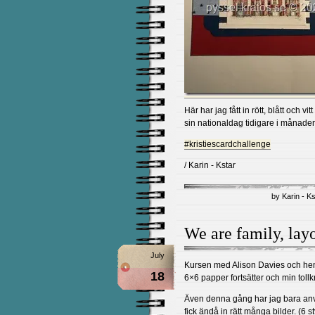
Här har jag fått in rött, blått och vi
sin nationaldag tidigare i månade
#kristiescardchallenge
/ Karin - Kstar
by Karin - K
We are family, lay
July
Kursen med Alison Davies och he
18
6×6 papper fortsätter och min tollkn
Även denna gång har jag bara an
fick ändå in rätt många bilder. (6 s