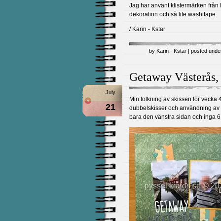
Jag har använt klistermärken från
dekoration och så lite washitape.
/ Karin - Kstar
by Karin - Kstar | posted und
Getaway Västerås,
July
Min tolkning av skissen för vecka
21
dubbelskisser och användning av 
bara den vänstra sidan och inga 6