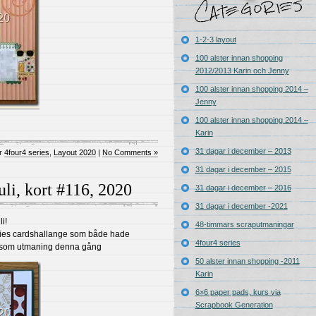
1-2-3 layout
100 alster innan shopping
2012/2013 Karin och Jenny
100 alster innan shopping 2014 –
Jenny
100 alster innan shopping 2014 –
Karin
31 dagar i december – 2013
er
4four4 series
,
Layout 2020
|
No Comments »
31 dagar i december – 2015
 juli, kort #116, 2020
31 dagar i december – 2016
31 dagar i december -2021
li!
48-timmars scraputmaningar
risties cardshallange som både hade
4four4 series
ss. som utmaning denna gång
50 alster innan shopping -2011
Karin
6×6 paper pads, kurs via
Scrapbook Generation