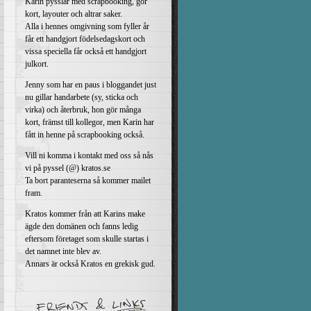
Karin pysslar med scrapbooking, gör
kort, layouter och altrar saker.
Alla i hennes omgivning som fyller år
får ett handgjort födelsedagskort och
vissa speciella får också ett handgjort
julkort.
Jenny som har en paus i bloggandet just
nu gillar handarbete (sy, sticka och
virka) och återbruk, hon gör många
kort, främst till kollegor, men Karin har
fått in henne på scrapbooking också.
Vill ni komma i kontakt med oss så nås
vi på pyssel (@) kratos.se
Ta bort paranteserna så kommer mailet
fram.
Kratos kommer från att Karins make
ägde den domänen och fanns ledig
eftersom företaget som skulle startas i
det namnet inte blev av.
Annars är också Kratos en grekisk gud.