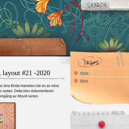
 layout #21 -2020
Home
About
tt av sina första mariekex när en av mina
år sedan. Detta blev dokumenterat i
omgång av 4four4 serien.