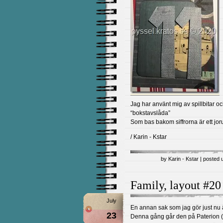
Jag har använt mig av spillbitar oc
“bokstavslåda”
Som bas bakom siffrorna är ett jorun
/ Karin - Kstar
by Karin - Kstar | posted
Family, layout #20
July
En annan sak som jag gör just nu
23
Denna gång går den på Paterion (e