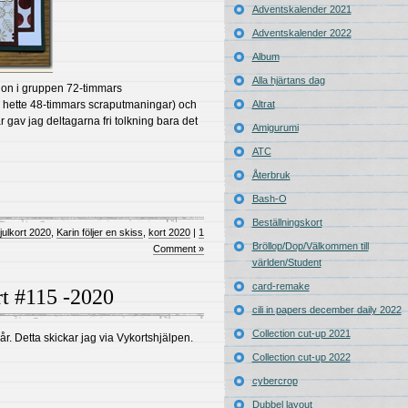
Adventskalender 2021
Adventskalender 2022
Album
Alla hjärtans dag
tion i gruppen 72-timmars
e hette 48-timmars scraputmaningar) och
Altrat
 gav jag deltagarna fri tolkning bara det
Amigurumi
ATC
Återbruk
Bash-O
Beställningskort
julkort 2020
,
Karin följer en skiss
,
kort 2020
|
1
Bröllop/Dop/Välkommen till
Comment »
världen/Student
card-remake
rt #115 -2020
cili in papers december daily 2022
Collection cut-up 2021
11 år. Detta skickar jag via Vykortshjälpen.
Collection cut-up 2022
cybercrop
Dubbel layout