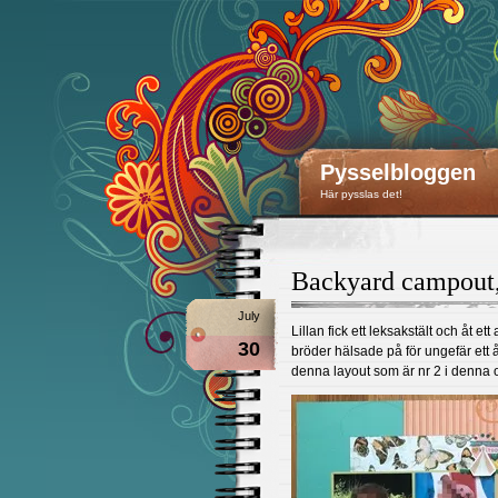
Pysselbloggen
Här pysslas det!
Backyard campout,
July
Lillan fick ett leksakstält och åt e
30
bröder hälsade på för ungefär ett 
denna layout som är nr 2 i denna 