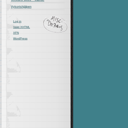
Vykortshjälpen
Log in
Valid
XHTML
XFN
WordPress