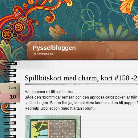
Pysselbloggen
Här pysslas det!
Spillbitskort med charm, kort #158 -
June
Här kommer ett till spillbitskort.
10
Både den “blommiga” remsan och den apricosa cardstocken är från
spillbitshögen. Sedan fick jag komplettera kortet med en bit papper 
Reprints julcollection (med hjärtan i brunt).