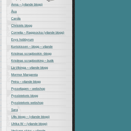
Anna – (vilande blogg)
Åsa
Carola
Christels blogg
Cornelia – Raggsocka (vilande blogg)
Evys hobbyrum
Kortskissen – blogg – vilande
Kristinas scrapbookin -blogg
Kristinas scrapbooking – butik
La-Vikinga – vilande blogg
Mormor Margareta
Petra – vilande blogg
Pysseltagen – webshop
Pysslotekets blogg
Pysslotekets webshop
Sara
Ullis blogg – (vilande blogg)
Ulrika W – (vilande blogg)
Veckans skiss – vilande