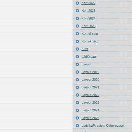
Kort 2022
Kort 2023
Kort 2024
Kort 2025
Kort till salu
Kortvikning
Kurs
Lådlördag
Layout
Layout 2019
Layout 2020
Layout 2021
Layout 2022
Layout 2023
Layout 2024
Layout 2025
LudvikaPysslets Cyberpyssel