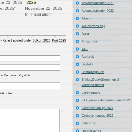
er 23, 2025
-2025
Adventskalender 2021
ort 2025"
November 22, 2025
Adventskalender 2022
In "Inspiration"
Album
Alla hjärtans dag
Altrat
 - Kstar | posted under
Julkort 2025
,
Kort 2025
Amigurumi
ATC
Återbruk
Bash-O
Beställningskort
Bröllop/Dop/Välkommen till
världen/Student
card-remake
cili in papers december daily 2022
Collection cut-up 2021
Collection cut-up 2022
cybercrop
Dubbel layout