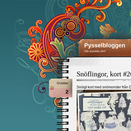
Pysselbloggen
Här pysslas det!
Snöflingor, kort #
October
Snöigt kort med snömonster från 
2