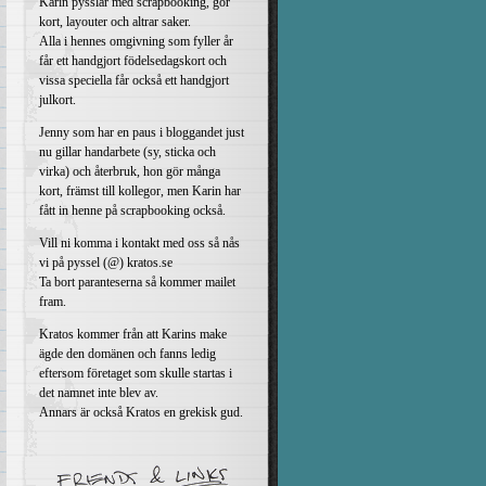
Karin pysslar med scrapbooking, gör
kort, layouter och altrar saker.
Alla i hennes omgivning som fyller år
får ett handgjort födelsedagskort och
vissa speciella får också ett handgjort
julkort.
Jenny som har en paus i bloggandet just
nu gillar handarbete (sy, sticka och
virka) och återbruk, hon gör många
kort, främst till kollegor, men Karin har
fått in henne på scrapbooking också.
Vill ni komma i kontakt med oss så nås
vi på pyssel (@) kratos.se
Ta bort paranteserna så kommer mailet
fram.
Kratos kommer från att Karins make
ägde den domänen och fanns ledig
eftersom företaget som skulle startas i
det namnet inte blev av.
Annars är också Kratos en grekisk gud.