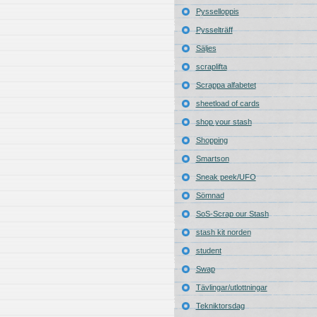
Pysselloppis
Pysselträff
Säljes
scraplifta
Scrappa alfabetet
sheetload of cards
shop your stash
Shopping
Smartson
Sneak peek/UFO
Sömnad
SoS-Scrap our Stash
stash kit norden
student
Swap
Tävlingar/utlottningar
Tekniktorsdag