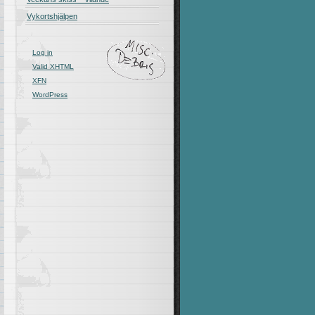
Vykortshjälpen
Log in
Valid
XHTML
XFN
WordPress