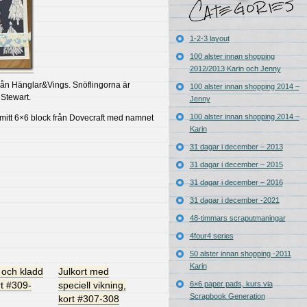
1-2-3 layout
100 alster innan shopping
2012/2013 Karin och Jenny
ån Hänglar&Vings. Snöflingorna är
100 alster innan shopping 2014 –
Stewart.
Jenny
100 alster innan shopping 2014 –
mitt 6×6 block från Dovecraft med namnet
Karin
31 dagar i december – 2013
31 dagar i december – 2015
31 dagar i december – 2016
31 dagar i december -2021
48-timmars scraputmaningar
4four4 series
50 alster innan shopping -2011
Karin
t och kladd
Julkort med
rt #309-
speciell vikning,
6×6 paper pads, kurs via
Scrapbook Generation
kort #307-308