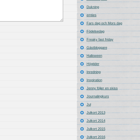
Dukning
emties
Fars dag och Mors dag
Födelsedag
Freaky fast friday
Gästbloggare
Halloween
Högtider
Inredning
Inspiration
Jenny följer en skiss
Journalingkurs
Jul
Julkort 2013
Julkort 2014
Julkort 2015
Julkort 2016