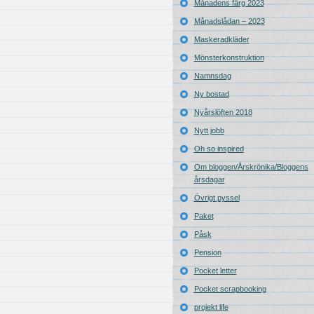
Månadens färg 2023
Månadslådan – 2023
Maskeradkläder
Mönsterkonstruktion
Namnsdag
Ny bostad
Nyårslöften 2018
Nytt jobb
Oh so inspired
Om bloggen/Årskrönika/Bloggens
årsdagar
Övrigt pyssel
Paket
Påsk
Pension
Pocket letter
Pocket scrapbooking
projekt life