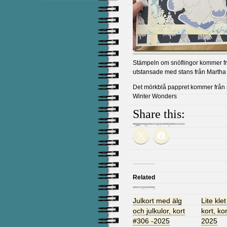
Stämpeln om snöflingor kommer fr
utstansade med stans från Martha 
Det mörkblå pappret kommer från 
Winter Wonders
Share this:
Related
Julkort med älg
Lite kle
och julkulor, kort
kort, ko
#306 -2025
2025