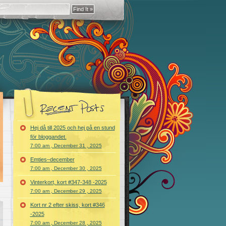
Hej då till 2025 och hej på en stund
för bloggandet.
7:00 am , December 31 , 2025
Emties–december
7:00 am , December 30 , 2025
Vinterkort, kort #347-348 -2025
7:00 am , December 29 , 2025
Kort nr 2 efter skiss, kort #346
-2025
7:00 am , December 28 , 2025