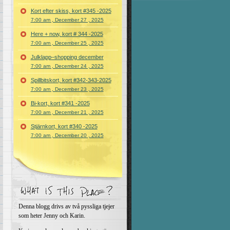
Kort efter skiss, kort #345 -2025
7:00 am , December 27 , 2025
Here + now, kort # 344 -2025
7:00 am , December 25 , 2025
Julklapp–shopping december
7:00 am , December 24 , 2025
Spillbitskort, kort #342-343-2025
7:00 am , December 23 , 2025
Bi-kort, kort #341 -2025
7:00 am , December 21 , 2025
Stjärnkort, kort #340 -2025
7:00 am , December 20 , 2025
Denna blogg drivs av två pyssliga tjejer
som heter Jenny och Karin.