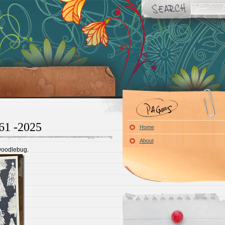
261 -2025
Home
About
Doodlebug.