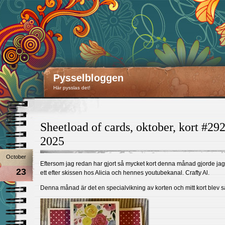
Pysselbloggen
Här pysslas det!
Sheetload of cards, oktober, kort #292
2025
October
Eftersom jag redan har gjort så mycket kort denna månad gjorde ja
23
ett efter skissen hos Alicia och hennes youtubekanal. Crafty Al.
Denna månad är det en specialvikning av korten och mitt kort blev s