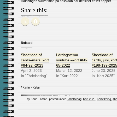
Hälsningen skriver man på baksidan där det sitter ett vitt papper.
Share this:
Related
Sheetload of
Lördagstema
Sheetload of
cards–mars, kort
youtube –kort #60-
cards, juni, kort
#84-92 -2023
65-2022
#198-199-202
April 2, 2023
March 12, 2022
June 23, 2025
In "Födelsedag"
In "Kort 2022"
In "Kort 2025"
/ Karin - Kstar
by Karin - Kstar | posted under
Födelsedag
,
Kort 2025
,
Kortvikning
,
she