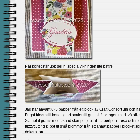
När kortet står upp ser ni specialvikningen lite bättre
Jag har använt 6×6 papper från ett block av Craft Consortium och 
Bright bloom till kortet, gjort ovaler till grattishälsningen med två olik
Stämplat grattis med okänd stämpel, duttat lite perlpen i rosa och m
fuzzycutting klippt ut små blommor från ett annat papper i blocket s
dekoration.